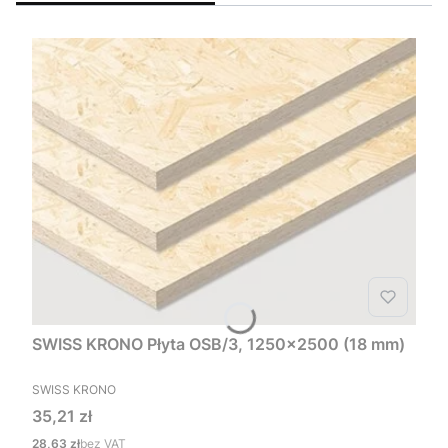
SWISS KRONO Płyta OSB/3, 1250x2500 (18 mm)
PRODUCENT
SWISS KRONO
Cena
35,21 zł
Cena
28,63 zł
bez VAT