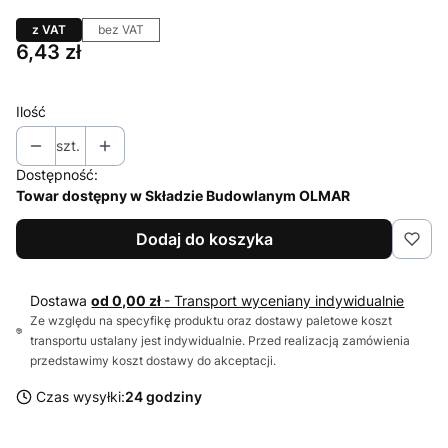
z VAT
bez VAT
Cena
6,43 zł
Ilość
szt.
Dostępność:
Towar dostępny w Składzie Budowlanym OLMAR
Dodaj do koszyka
Dostawa
od 0,00 zł
- Transport wyceniany indywidualnie
Ze względu na specyfikę produktu oraz dostawy paletowe koszt
transportu ustalany jest indywidualnie. Przed realizacją zamówienia
przedstawimy koszt dostawy do akceptacji.
Czas wysyłki:
24 godziny