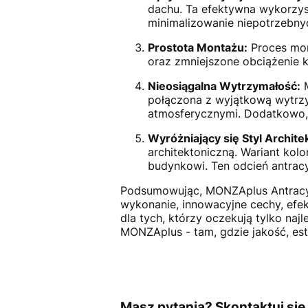
dachu. Ta efektywna wykorzys
minimalizowanie niepotrzebny
Prostota Montażu:
Proces mon
oraz zmniejszone obciążenie 
Nieosiągalna Wytrzymałość:
M
połączona z wyjątkową wytrzym
atmosferycznymi. Dodatkowo, 
Wyróżniający się Styl Archite
architektoniczną. Wariant ko
budynkowi. Ten odcień antracy
Podsumowując, MONZAplus Antracyt
wykonanie, innowacyjne cechy, efek
dla tych, którzy oczekują tylko na
MONZAplus - tam, gdzie jakość, est
Masz pytania? Skontaktuj się 