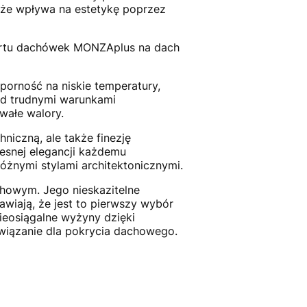
kże wpływa na estetykę poprzez
portu dachówek MONZAplus na dach
orność na niskie temperatury,
zed trudnymi warunkami
wałe walory.
niczną, ale także finezję
esnej elegancji każdemu
óżnymi stylami architektonicznymi.
howym. Jego nieskazitelne
wiają, że jest to pierwszy wybór
ieosiągalne wyżyny dzięki
związanie dla pokrycia dachowego.