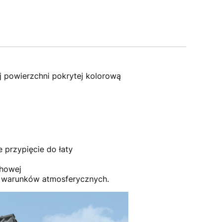
j powierzchni pokrytej kolorową
e przypięcie do łaty
chowej
yw warunków atmosferycznych.