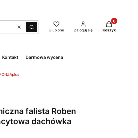
Produkty w kos
Wyczyść
Szukaj
Ulubione
Zaloguj się
Koszyk
Kontakt
Darmowa wycena
MONZAplus
czna falista Roben
acytowa dachówka