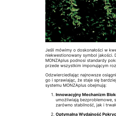
Jeśli mówimy o doskonałości w kw
niekwestionowany symbol jakości. D
MONZAplus podnosi standardy pokr
przede wszystkim imponującym rozm
Odzwierciedlając najnowsze osiągn
go i sprawiając, że staje się bardz
systemu MONZAplus obejmują:
Innowacyjny Mechanizm Blok
umożliwiają bezproblemowe, sz
zarówno stabilność, jak i trwa
Optymalna Wydajność Pokryc