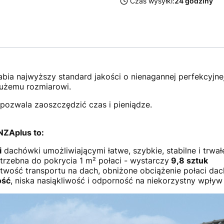
Czas wysyłki:
24 godziny
bia najwyższy standard jakości o nienagannej perfekcyjne
użemu rozmiarowi.
pozwala zaoszczędzić czas i pieniądze.
ZAplus to:
i
dachówki umożliwiającymi łatwe, szybkie, stabilne i trwał
rzebna do pokrycia 1 m² połaci - wystarczy
9,8 sztuk
twość transportu na dach, obniżone obciążenie połaci da
ość
, niska nasiąkliwość i odporność na niekorzystny wpł