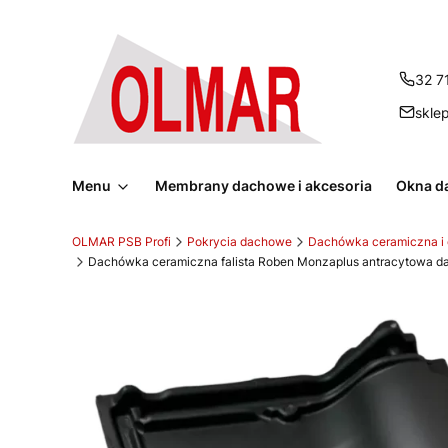
32 7
skle
Menu
Membrany dachowe i akcesoria
Okna d
OLMAR PSB Profi
Pokrycia dachowe
Dachówka ceramiczna i
Dachówka ceramiczna falista Roben Monzaplus antracytowa