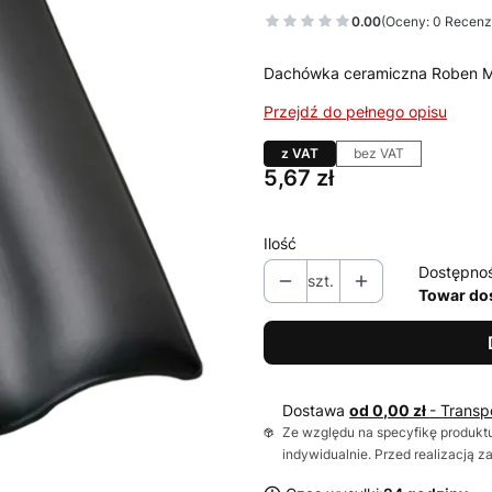
0.00
(Oceny: 0 Recenzj
Dachówka ceramiczna Roben M
Przejdź do pełnego opisu
z VAT
bez VAT
Cena
5,67 zł
Ilość
Dostępno
szt.
Towar do
Dostawa
od 0,00 zł
- Transp
Ze względu na specyfikę produktu
indywidualnie. Przed realizacją 