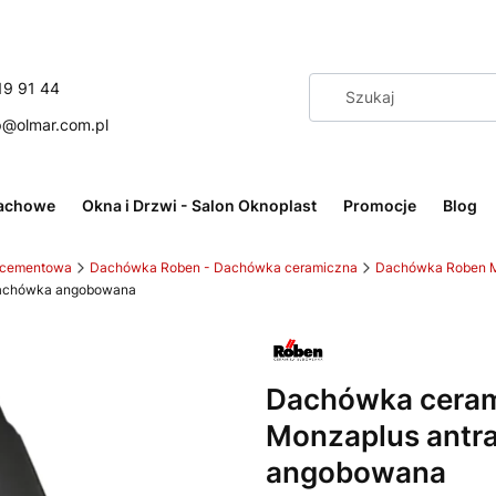
19 91 44
p@olmar.com.pl
achowe
Okna i Drzwi - Salon Oknoplast
Promocje
Blog
 cementowa
Dachówka Roben - Dachówka ceramiczna
Dachówka Roben 
 dachówka angobowana
Dachówka cerami
Monzaplus antr
angobowana