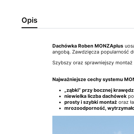
Opis
Dachówka Roben MONZAplus
uosa
angobą. Zawdzięcza popularność d
Szybszy oraz sprawniejszy montaż 
Najważniejsze cechy systemu MON
„ząbki” przy bocznej krawędz
niewielka liczba dachówek
pot
prosty i szybki montaż
oraz ła
mrozoodporność, wytrzymał