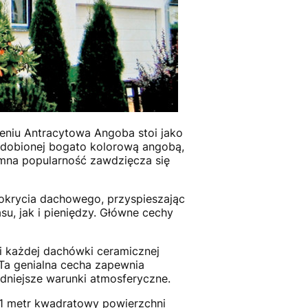
niu Antracytowa Angoba stoi jako
 zdobionej bogato kolorową angobą,
mna popularność zawdzięcza się
pokrycia dachowego, przyspieszając
su, jak i pieniędzy. Główne cechy
i każdej dachówki ceramicznej
 Ta genialna cecha zapewnia
udniejsze warunki atmosferyczne.
 1 metr kwadratowy powierzchni