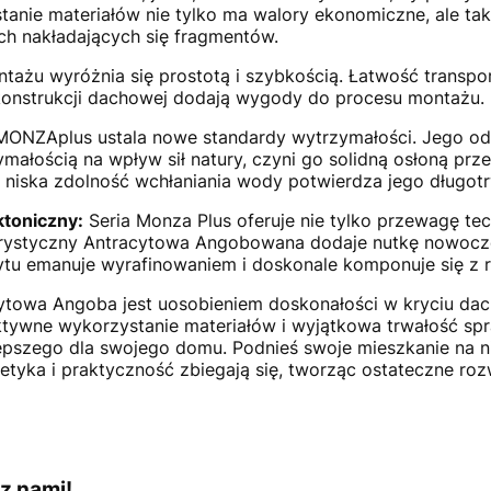
tanie materiałów nie tylko ma walory ekonomiczne, ale ta
ch nakładających się fragmentów.
tażu wyróżnia się prostotą i szybkością. Łatwość trans
konstrukcji dachowej dodają wygody do procesu montażu.
ONZAplus ustala nowe standardy wytrzymałości. Jego odp
ałością na wpływ sił natury, czyni go solidną osłoną pr
niska zdolność wchłaniania wody potwierdza jego długotr
ktoniczny:
Seria Monza Plus oferuje nie tylko przewagę tech
lorystyczny Antracytowa Angobowana dodaje nutkę nowocz
tu emanuje wyrafinowaniem i doskonale komponuje się z r
owa Angoba jest uosobieniem doskonałości w kryciu dac
tywne wykorzystanie materiałów i wyjątkowa trwałość spra
jlepszego dla swojego domu. Podnieś swoje mieszkanie na n
etyka i praktyczność zbiegają się, tworząc ostateczne ro
z nami!