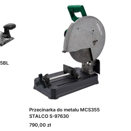
Przecinarka do metalu MCS355
STALCO S-97630
Cena
790,00 zł