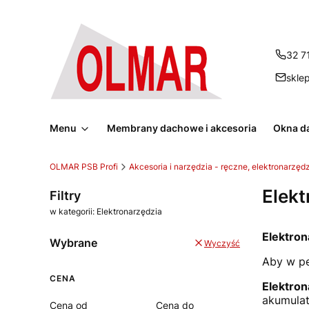
32 7
skle
Menu
Membrany dachowe i akcesoria
Okna d
OLMAR PSB Profi
Akcesoria i narzędzia - ręczne, elektronarzęd
Elekt
Filtry
w kategorii: Elektronarzędzia
Elektron
Wybrane
Wyczyść
Aby w pe
CENA
Elektron
akumulat
Cena od
Cena do