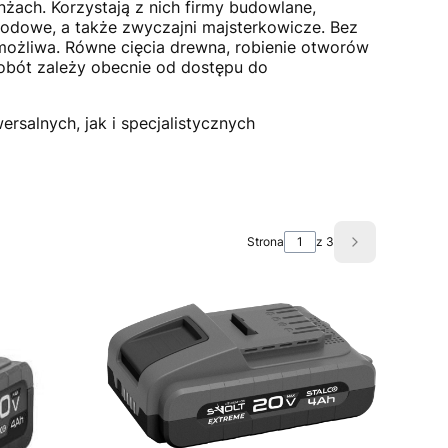
ach. Korzystają z nich firmy budowlane,
odowe, a także zwyczajni majsterkowicze. Bez
iemożliwa. Równe cięcia drewna, robienie otworów
robót zależy obecnie od dostępu do
ersalnych, jak i
specjalistycznych
Strona
z 3
Następne pro