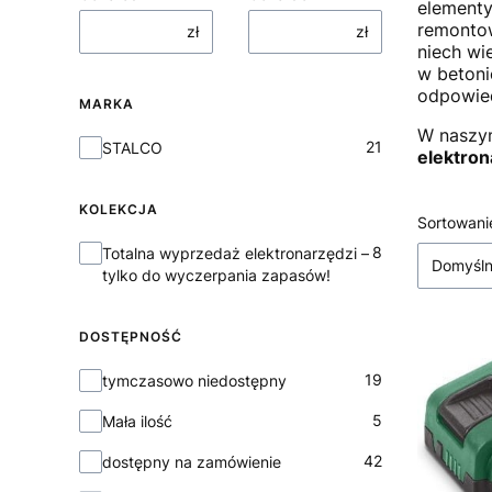
elementy
remontow
zł
zł
niech wi
w betoni
odpowied
MARKA
W naszym
Marka
21
STALCO
elektron
KOLEKCJA
Lista
Sortowani
Kolekcja
8
Totalna wyprzedaż elektronarzędzi –
Domyśl
tylko do wyczerpania zapasów!
DOSTĘPNOŚĆ
Dostępność
19
tymczasowo niedostępny
5
Mała ilość
42
dostępny na zamówienie