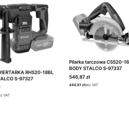
Pilarka tarczowa CSS20-165BL
BODY STALCO S-97337
IERTARKA RHS20-18BL
Cena
546,87 zł
BODY STALCO S-97327
Cena
444,61 zł
bez VAT
ł
ez VAT