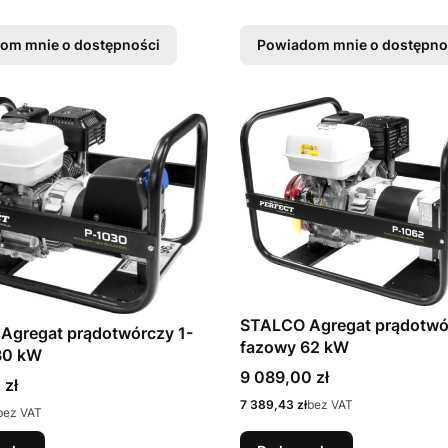
om mnie o dostępności
Powiadom mnie o dostępno
STALCO Agregat prądotwó
Agregat prądotwórczy 1-
fazowy 62 kW
30 kW
Cena
9 089,00 zł
 zł
Cena
7 389,43 zł
bez VAT
bez VAT