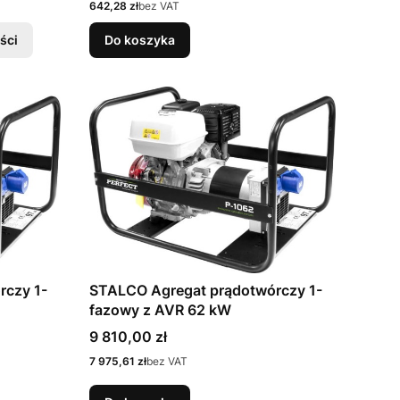
Cena
642,28 zł
bez VAT
ści
Do koszyka
rczy 1-
STALCO Agregat prądotwórczy 1-
fazowy z AVR 62 kW
Cena
9 810,00 zł
Cena
7 975,61 zł
bez VAT