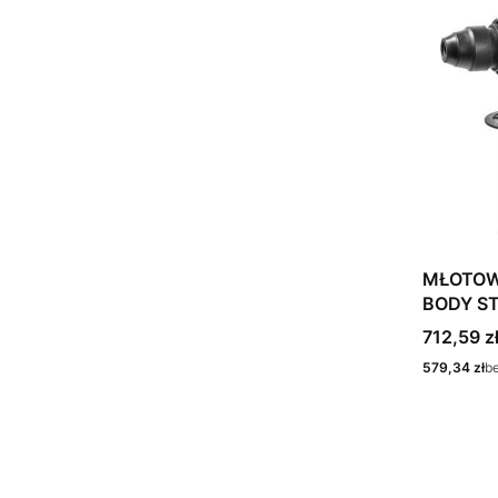
MŁOTOW
Cena
712,59 z
Cena
579,34 zł
b