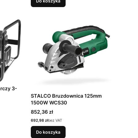
Do koszyka
rczy 3-
STALCO Bruzdownica 125mm
1500W WCS30
Cena
852,36 zł
Cena
692,98 zł
bez VAT
Do koszyka