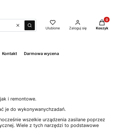
Produkty w kos
Wyczyść
Szukaj
Ulubione
Zaloguj się
Koszyk
Kontakt
Darmowa wycena
jak i remontowe.
rać je do wykonywanych
zadań.
nocześnie wszelkie urządzenia zasilane poprzez
rycznej. Wiele z tych narzędzi to podstawowe