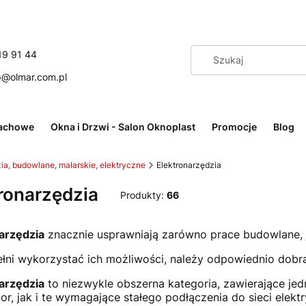
19 91 44
p@olmar.com.pl
achowe
Okna i Drzwi - Salon Oknoplast
Promocje
Blog
zia, budowlane, malarskie, elektryczne
Elektronarzędzia
ronarzędzia
Produkty:
66
arzędzia
znacznie usprawniają zarówno prace budowlane, 
łni wykorzystać ich możliwości, należy odpowiednio dob
arzędzia
to niezwykle obszerna kategoria, zawierające jed
or, jak i te wymagające stałego podłączenia do sieci elekt