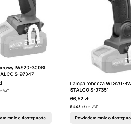
darowy IWS20-300BL
BODY STALCO S-97347
ł
Lampa robocza WLS20-3
STALCO S-97351
z VAT
Cena
66,52 zł
Cena
54,08 zł
bez VAT
om mnie o dostępności
Powiadom mnie o dostępno