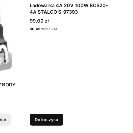
Ładowarka 4A 20V 100W BCS20-
4A STALCO S-97393
Cena
99,00 zł
Cena
80,49 zł
bez VAT
W BODY
ści
Do koszyka