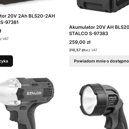
tor 20V 2Ah BLS20-2AH
STALCO S-97381
Akumulator 20V AH BLS2
ł
STALCO S-97383
z VAT
Cena
259,00 zł
Cena
210,57 zł
bez VAT
zyka
Powiadom mnie o dostępno