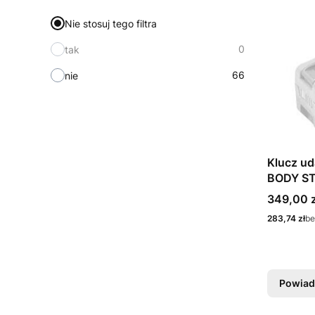
Nie stosuj tego filtra
0
tak
66
nie
Klucz u
Cena
349,00 z
Cena
283,74 zł
be
Powiad