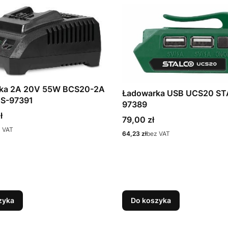
ka 2A 20V 55W BCS20-2A
Ładowarka USB UCS20 STA
STALCO S-97391
97389
ł
Cena
79,00 zł
 VAT
Cena
64,23 zł
bez VAT
zyka
Do koszyka