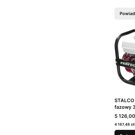
Powiad
STALCO 
fazowy 
Cena
5 126,00
Cena
4 167,48 zł