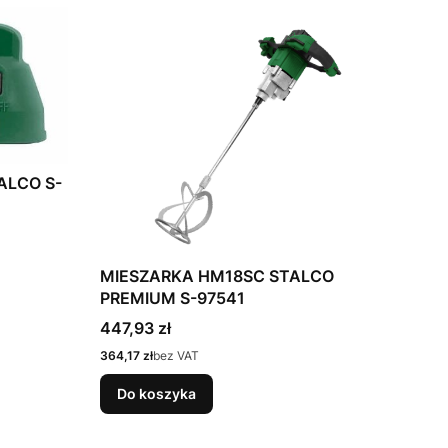
LCO S-
MIESZARKA HM18SC STALCO
PREMIUM S-97541
Cena
447,93 zł
Cena
364,17 zł
bez VAT
Do koszyka