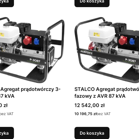
zyka
Do koszyka
Agregat prądotwórczy 3-
STALCO Agregat prądotwó
87 kVA
fazowy z AVR 87 kVA
Cena
0 zł
12 542,00 zł
Cena
bez VAT
10 196,75 zł
bez VAT
zyka
Do koszyka