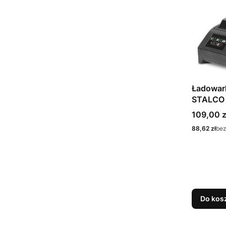
Ładowar
Cena
109,00 z
Cena
88,62 zł
bez
Do kos