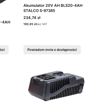
Akumulator 20V AH BLS20-4AH
STALCO S-97385
Cena
234,74 zł
0-4AH
Cena
190,85 zł
bez VAT
ści
Powiadom mnie o dostępności