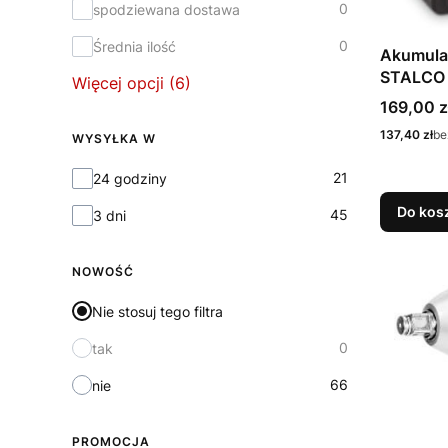
0
spodziewana dostawa
0
Średnia ilość
Akumula
Więcej opcji (6)
Cena
169,00 z
Cena
137,40 zł
be
WYSYŁKA W
Wysyłka w
21
24 godziny
Do kos
45
3 dni
NOWOŚĆ
Nie stosuj tego filtra
0
tak
66
nie
PROMOCJA