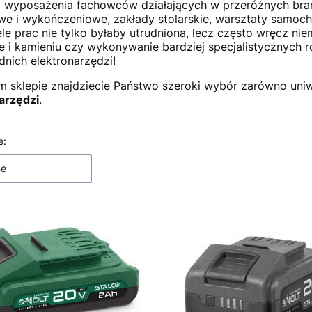
 wyposażenia fachowców działających w przeróżnych branż
e i wykończeniowe, zakłady stolarskie, warsztaty samoch
ele prac nie tylko byłaby utrudniona, lecz często wręcz n
e i kamieniu czy wykonywanie bardziej specjalistycznych 
nich elektronarzędzi!
 sklepie znajdziecie Państwo szeroki wybór zarówno uniw
arzędzi
.
 produktów
e:
ne