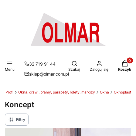
Produkt
Otwórz wyszukiwarkę
32 719 91 44
Menu
Szukaj
Zaloguj się
Koszyk
sklep@olmar.com.pl
B Profi
Okna, drzwi, bramy, parapety, rolety, markizy
Okna
Oknoplast
Koncept
Filtry