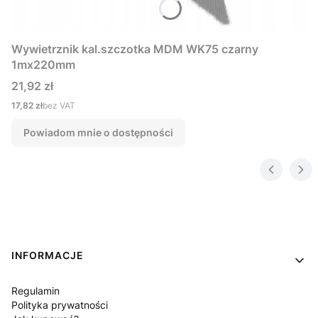
Wywietrznik kal.szczotka MDM WK75 czarny
1mx220mm
Cena
21,92 zł
Cena
17,82 zł
bez VAT
Powiadom mnie o dostępności
Linki w stopce
INFORMACJE
Regulamin
Polityka prywatności