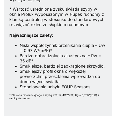
* Wartość uśredniona zysku światła szyby w
oknie Prolux wyposażonym w słupek ruchomy z
klamką centralną w stosunku do standardowych
rozwiązań okien ze słupkiem ruchomym.
Najważniejsze zalety:
Niski współczynnik przenikania ciepła – Uw
= 0,97 W/(m²K)*
Bardzo dobra izolacja akustyczna – Rw =
35 dB*
Smuklejsze, bardziej zaokrąglone skrzydło.
Smuklejszy proﬁl okna o większej
powierzchni przeszklenia wprowadza do
domu więcej światła
Stopniowanie uchyłu FOUR Seasons
* Dla okna referencyjnego z szybą 4TF/12/4/12/4TF, Ug = 0,7 W/(m²K) z
ramką Warmatec