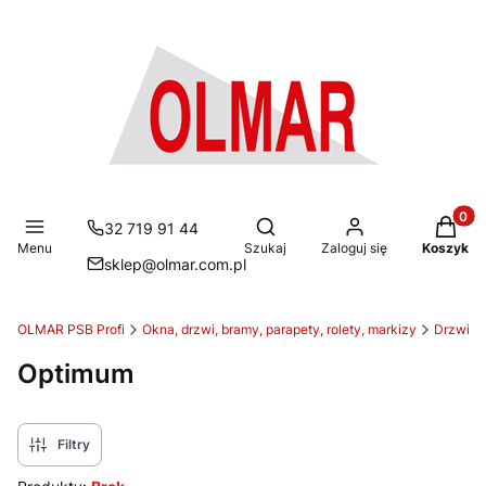
Produkt
Otwórz wyszukiwarkę
32 719 91 44
Menu
Szukaj
Zaloguj się
Koszyk
sklep@olmar.com.pl
OLMAR PSB Profi
Okna, drzwi, bramy, parapety, rolety, markizy
Drzwi z
Optimum
Filtry