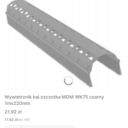
Wywietrznik kal.szczotka MDM WK75 czarny
1mx220mm
Cena
21,92 zł
Cena
17,82 zł
bez VAT