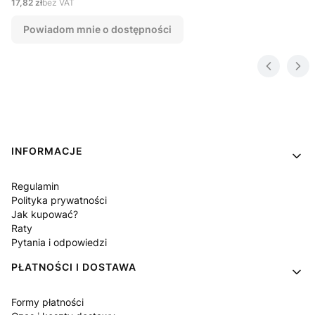
Cena
17,82 zł
bez VAT
Powiadom mnie o dostępności
Linki w stopce
INFORMACJE
Regulamin
Polityka prywatności
Jak kupować?
Raty
Pytania i odpowiedzi
PŁATNOŚCI I DOSTAWA
Formy płatności