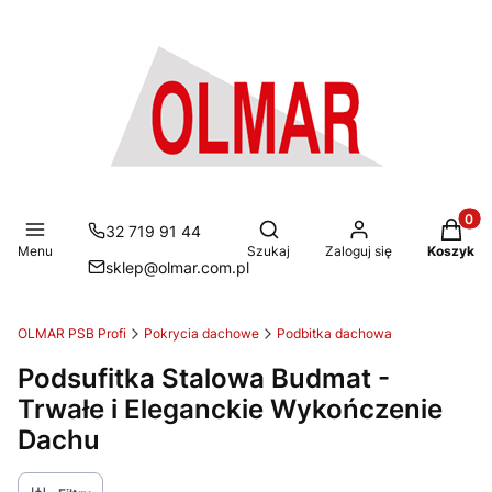
Produkt
Otwórz wyszukiwarkę
32 719 91 44
Menu
Szukaj
Zaloguj się
Koszyk
sklep@olmar.com.pl
OLMAR PSB Profi
Pokrycia dachowe
Podbitka dachowa
Podsufitka Stalowa Budmat -
Trwałe i Eleganckie Wykończenie
Dachu