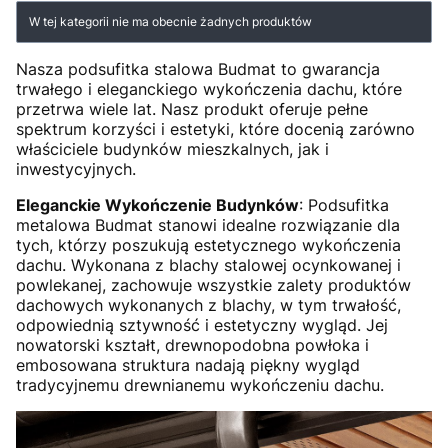
Lista produktów
W tej kategorii nie ma obecnie żadnych produktów
Nasza podsufitka stalowa Budmat to gwarancja
trwałego i eleganckiego wykończenia dachu, które
przetrwa wiele lat. Nasz produkt oferuje pełne
spektrum korzyści i estetyki, które docenią zarówno
właściciele budynków mieszkalnych, jak i
inwestycyjnych.
Eleganckie Wykończenie Budynków
: Podsufitka
metalowa Budmat stanowi idealne rozwiązanie dla
tych, którzy poszukują estetycznego wykończenia
dachu. Wykonana z blachy stalowej ocynkowanej i
powlekanej, zachowuje wszystkie zalety produktów
dachowych wykonanych z blachy, w tym trwałość,
odpowiednią sztywność i estetyczny wygląd. Jej
nowatorski kształt, drewnopodobna powłoka i
embosowana struktura nadają piękny wygląd
tradycyjnemu drewnianemu wykończeniu dachu.