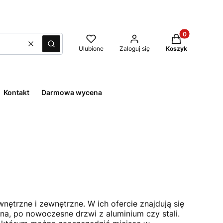
Produkty w kos
Wyczyść
Szukaj
Ulubione
Zaloguj się
Koszyk
Kontakt
Darmowa wycena
ętrzne i zewnętrzne. W ich ofercie znajdują się
a, po nowoczesne drzwi z aluminium czy stali.