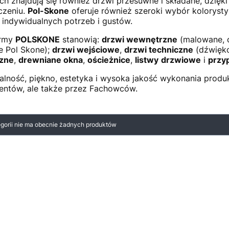
ch znajdują się również drzwi przesuwne i składane, dzię
czeniu.
Pol-Skone
oferuje również szeroki wybór koloryst
 indywidualnych potrzeb i gustów.
irmy
POLSKONE
stanowią:
drzwi wewnętrzne
(malowane, o
e Pol Skone);
drzwi wejściowe
,
drzwi techniczne
(dźwięko
zne
,
drewniane okna
,
ościeżnice
,
listwy
drzwiowe
i
przy
alność, piękno, estetyka i wysoka jakość wykonania prod
ientów, ale także przez Fachowców.
 produktów
egorii nie ma obecnie żadnych produktów