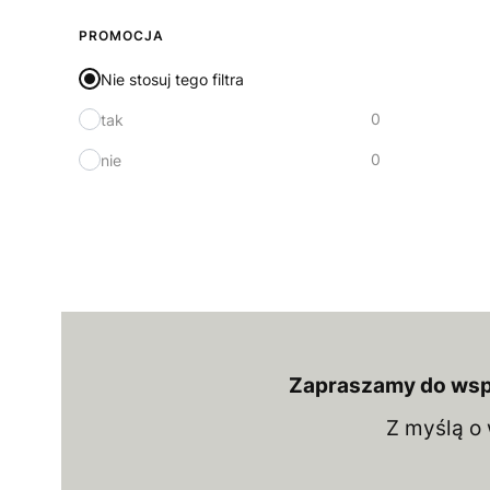
PROMOCJA
Nie stosuj tego filtra
0
tak
0
nie
Zapraszamy do wspó
Z myślą o 