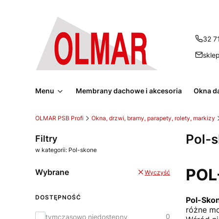
32 7
skle
Menu
Membrany dachowe i akcesoria
Okna d
OLMAR PSB Profi
Okna, drzwi, bramy, parapety, rolety, markizy
Pol-
Filtry
w kategorii: Pol-skone
POL
Wybrane
Wyczyść
DOSTĘPNOŚĆ
Pol-Sko
różne mo
Dostępność
0
tymczasowo niedostępny