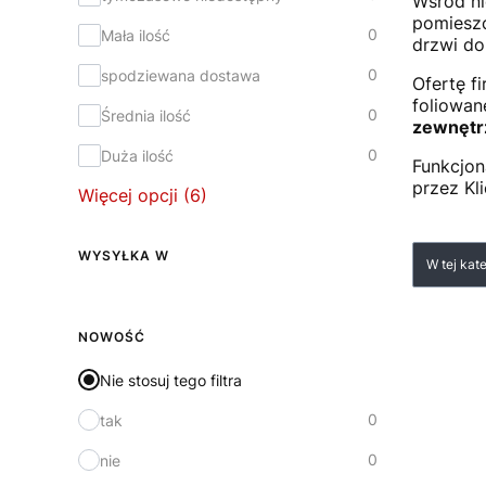
Wśród ni
pomiesz
0
Mała ilość
drzwi do
0
spodziewana dostawa
Ofertę f
foliowan
0
Średnia ilość
zewnętr
0
Duża ilość
Funkcjon
przez Kl
Więcej opcji (6)
Lista
WYSYŁKA W
W tej kat
Wysyłka w
NOWOŚĆ
Nie stosuj tego filtra
0
tak
0
nie