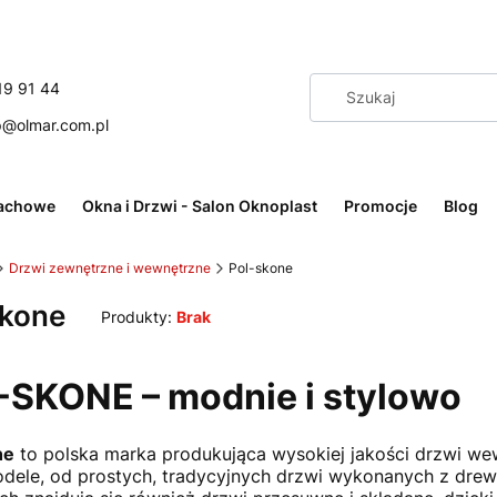
19 91 44
p@olmar.com.pl
achowe
Okna i Drzwi - Salon Oknoplast
Promocje
Blog
Drzwi zewnętrzne i wewnętrzne
Pol-skone
skone
Produkty:
Brak
-SKONE – modnie i stylowo
ne
to polska marka produkująca wysokiej jakości drzwi wewn
dele, od prostych, tradycyjnych drzwi wykonanych z drewn