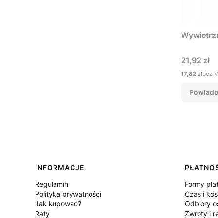
Wywietrz
Cena
21,92 zł
Cena
17,82 zł
bez 
Powiado
Linki w stopce
INFORMACJE
PŁATNOŚ
Regulamin
Formy pła
Polityka prywatności
Czas i ko
Jak kupować?
Odbiory o
Raty
Zwroty i r