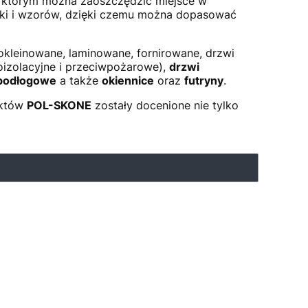
ki którym można zaoszczędzić miejsce w
yki i wzorów, dzięki czemu można dopasować
kleinowane, laminowane, fornirowane, drzwi
izolacyjne i przeciwpożarowe),
drzwi
podłogowe
a także
okiennice
oraz
futryny
.
uktów
POL-SKONE
zostały docenione nie tylko