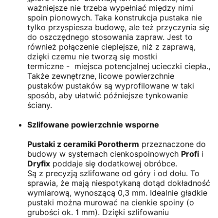
ważniejsze nie trzeba wypełniać między nimi
spoin pionowych. Taka konstrukcja pustaka nie
tylko przyspiesza budowę, ale też przyczynia się
do oszczędnego stosowania zapraw. Jest to
również połączenie cieplejsze, niż z zaprawą,
dzięki czemu nie tworzą się mostki
termiczne - miejsca potencjalnej ucieczki ciepła.,
Także zewnętrzne, licowe powierzchnie
pustaków pustaków są wyprofilowane w taki
sposób, aby ułatwić późniejsze tynkowanie
ściany.
Szlifowane powierzchnie wsporne
Pustaki z ceramiki Porotherm
przeznaczone do
budowy w systemach cienkospoinowych
Profi
i
Dryfix
poddaje się dodatkowej obróbce.
Są z precyzją szlifowane od góry i od dołu. To
sprawia, że mają niespotykaną dotąd dokładność
wymiarową, wynoszącą 0,3 mm. Idealnie gładkie
pustaki można murować na cienkie spoiny (o
grubości ok. 1 mm). Dzięki szlifowaniu