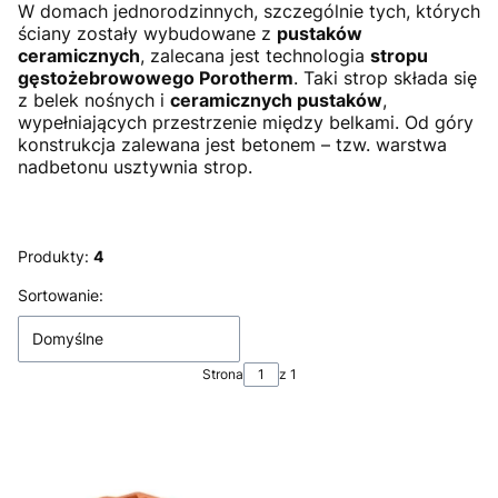
W domach jednorodzinnych, szczególnie tych, których
ściany zostały wybudowane z
pustaków
ceramicznych
, zalecana jest technologia
stropu
gęstożebrowowego Porotherm
. Taki strop składa się
z belek nośnych i
ceramicznych pustaków
,
wypełniających przestrzenie między belkami. Od góry
konstrukcja zalewana jest betonem – tzw. warstwa
nadbetonu usztywnia strop.
Produkty:
4
Lista produktów
Sortowanie:
Domyślne
Strona
z 1