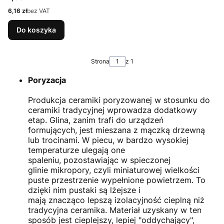
Cena
6,16 zł
bez VAT
Do koszyka
Strona
z 1
Poryzacja
Produkcja ceramiki poryzowanej w stosunku do
ceramiki tradycyjnej wprowadza dodatkowy
etap. Glina, zanim trafi do urządzeń
formujących, jest mieszana z mączką drzewną
lub trocinami. W piecu, w bardzo wysokiej
temperaturze ulegają one
spaleniu, pozostawiając w spieczonej
glinie mikropory, czyli miniaturowej wielkości
puste przestrzenie wypełnione powietrzem. To
dzięki nim pustaki są lżejsze i
mają znacząco lepszą izolacyjność cieplną niż
tradycyjna ceramika. Materiał uzyskany w ten
sposób jest cieplejszy, lepiej "oddychający",