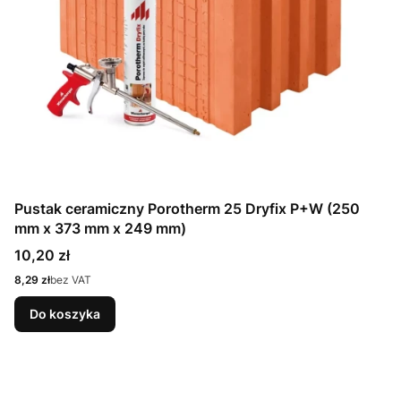
Pustak ceramiczny Porotherm 25 Dryfix P+W (250
mm x 373 mm x 249 mm)
Cena
10,20 zł
Cena
8,29 zł
bez VAT
Do koszyka