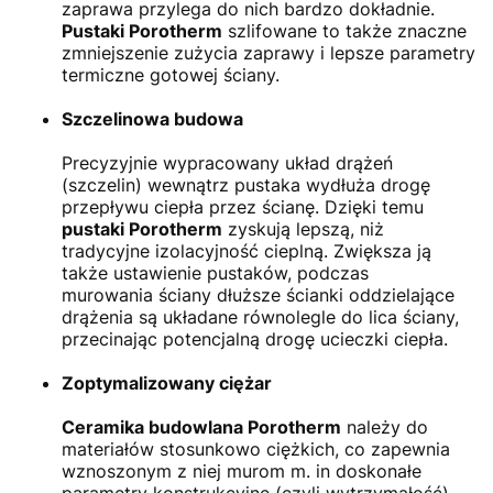
zaprawa przylega do nich bardzo dokładnie.
Pustaki Porotherm
szlifowane to także znaczne
zmniejszenie zużycia zaprawy i lepsze parametry
termiczne gotowej ściany.
Szczelinowa budowa
Precyzyjnie wypracowany układ drążeń
(szczelin) wewnątrz pustaka wydłuża drogę
przepływu ciepła przez ścianę. Dzięki temu
pustaki Porotherm
zyskują lepszą, niż
tradycyjne izolacyjność cieplną. Zwiększa ją
także ustawienie pustaków, podczas
murowania ściany dłuższe ścianki oddzielające
drążenia są układane równolegle do lica ściany,
przecinając potencjalną drogę ucieczki ciepła.
Zoptymalizowany ciężar
Ceramika budowlana Porotherm
należy do
materiałów stosunkowo ciężkich, co zapewnia
wznoszonym z niej murom m. in doskonałe
parametry konstrukcyjne (czyli wytrzymałość),