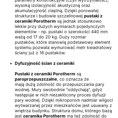
wysoką izolacyjność akustyczną oraz
akumulacyjność cieplną. Dzięki porowatej
strukturze i budowie szczelinowej
pustaki z
ceramiki Porotherm
są jednak stosunkowo
lekkie przy dużych wymiarach pojedynczych
elementów - np. pustaki o szerokości 440 mm
ważą od 17 do 20 kg. Duży rozmiar
pustaków, które stanowią podstawowy element
systemu pozwala wymurować metr kwadratowy
ściany już z 16 pustaków.
Dyfuzyjność ścian z ceramiki
Pustaki z ceramiki Porotherm
są
paroprzepuszczalne
, co oznacza że
mają dużą zdolność do przepuszczania pary
wodnej. Mury swobodnie "oddychają", gdyż
następuje w nich niezakłócony proces dyfuzji
pary wodnej. Dzięki mikroporom nadmiar wilgoci
wytwarzanej przez mieszkańców jest usuwany z
wnętrza budynku. Struktura domu, którego bazą
jest
ceramika Porotherm
ma też zdolność do