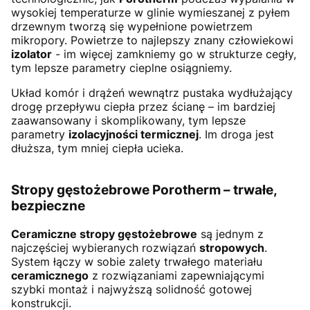
wysokiej temperaturze w glinie wymieszanej z pyłem
drzewnym tworzą się wypełnione powietrzem
mikropory. Powietrze to najlepszy znany człowiekowi
izolator
- im więcej zamkniemy go w strukturze cegły,
tym lepsze parametry cieplne osiągniemy.
Układ komór i drążeń wewnątrz pustaka wydłużający
drogę przepływu ciepła przez ścianę – im bardziej
zaawansowany i skomplikowany, tym lepsze
parametry
izolacyjności termicznej
. Im droga jest
dłuższa, tym mniej ciepła ucieka.
Stropy gęstożebrowe Porotherm – trwałe,
bezpieczne
Ceramiczne stropy gęstożebrowe
są jednym z
najczęściej wybieranych rozwiązań
stropowych
.
System łączy w sobie zalety trwałego materiału
ceramicznego
z rozwiązaniami zapewniającymi
szybki montaż i najwyższą solidność gotowej
konstrukcji.