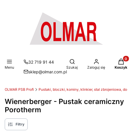
Produkt
Otwórz wyszukiwarkę
32 719 91 44
Menu
Szukaj
Zaloguj się
Koszyk
sklep@olmar.com.pl
OLMAR PSB Profi
Pustaki, bloczki, kominy, klinkier, stal zbrojeniowa, doci
Wienerberger - Pustak ceramiczny
Porotherm
Filtry