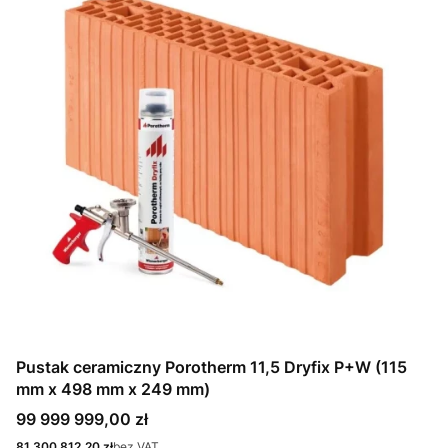
Pustak ceramiczny Porotherm 11,5 Dryfix P+W (115
mm x 498 mm x 249 mm)
Cena
99 999 999,00 zł
Cena
81 300 812,20 zł
bez VAT