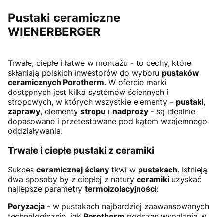
Pustaki ceramiczne
WIENERBERGER
Trwałe, ciepłe i łatwe w montażu - to cechy, które
skłaniają polskich inwestorów do wyboru
pustaków
ceramicznych Porotherm
. W ofercie marki
dostępnych jest kilka systemów ściennych i
stropowych, w których wszystkie elementy –
pustaki
,
zaprawy
, elementy
stropu
i
nadproży
- są idealnie
dopasowane i przetestowane pod kątem wzajemnego
oddziaływania.
Trwałe i ciepłe pustaki z ceramiki
Sukces
ceramicznej ściany
tkwi w
pustakach
. Istnieją
dwa sposoby by z ciepłej z natury
ceramiki
uzyskać
najlepsze parametry
termoizolacyjności
:
Poryzacja
- w pustakach najbardziej zaawansowanych
technologicznie, jak
Porotherm
podczas wypalania w