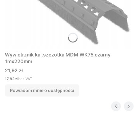
Wywietrznik kal.szczotka MDM WK75 czarny
1mx220mm
Cena
21,92 zł
Cena
17,82 zł
bez VAT
Powiadom mnie o dostępności