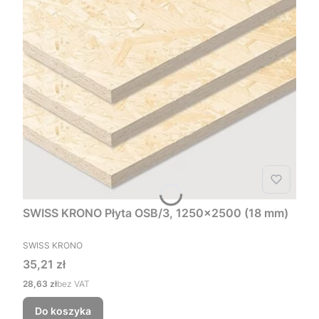
SWISS KRONO Płyta OSB/3, 1250x2500 (18 mm)
PRODUCENT
SWISS KRONO
Cena
35,21 zł
Cena
28,63 zł
bez VAT
Do koszyka