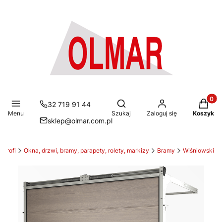
Produkt
Otwórz wyszukiwarkę
32 719 91 44
Menu
Szukaj
Zaloguj się
Koszyk
sklep@olmar.com.pl
Profi
Okna, drzwi, bramy, parapety, rolety, markizy
Bramy
Wiśniowski