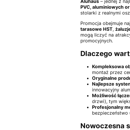
Aluhaus
– jednej z na
PVC, aluminiowych o
stolarki z realnymi os
Promocja obejmuje na
tarasowe HST
,
żaluz
mogą liczyć na atrak
promocyjnych.
Dlaczego wart
Kompleksowa ob
montaż przez ce
Oryginalne prod
Najlepsze syste
innowacyjny alu
Możliwość łącze
drzwi), tym więk
Profesjonalny mo
bezpieczeństwo 
Nowoczesna st