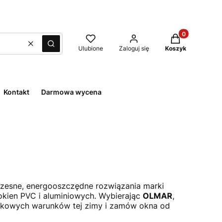
Produkty w kos
Wyczyść
Szukaj
Ulubione
Zaloguj się
Koszyk
Kontakt
Darmowa wycena
czesne, energooszczędne rozwiązania marki
okien PVC i aluminiowych. Wybierając
OLMAR
,
jątkowych warunków tej zimy i zamów okna od