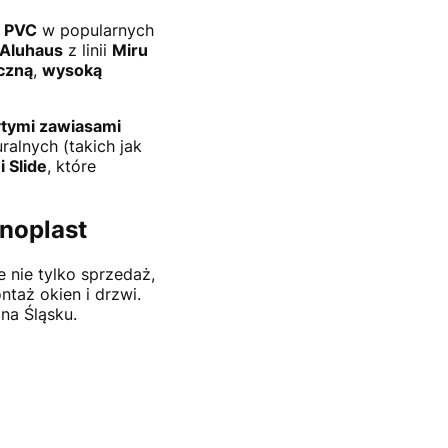
 PVC
w popularnych
 Aluhaus
z linii
Miru
iczną
,
wysoką
ytymi zawiasami
alnych (takich jak
 Slide
, które
knoplast
 nie tylko sprzedaż,
taż okien i drzwi.
na Śląsku.