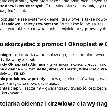
jbardziej atrakcyjnych ofert sezonu dla osób planujących 
raz drzwi zewnętrznych
. To idealna okazja, aby połączyć
zczędnościami.
jpopularniejsze systemy okienne i drzwiowe, a także now
je fasadowe
i
rolety zewnętrzne
. W zależności od zakresu 
cyjne warunki zakupu w ramach specjalnie przygotowanych
o skorzystać z promocji Oknoplast 
sługa
– od doradztwa technicznego, przez pomiar i wyce
rtyfikowany zespół.
ukty Oknoplast i Aluhaus
– gwarancja jakości, precyzji i 
my okienne
– w tym
PAVA, Pixel, Prismatic, Winergetic P
miniowy
PILAR
.
nia produktów w pakiety
– im więcej elementów kupujesz (
sze korzyści cenowe uzyskujesz.
ntaż ciepły i szczelny
– gwarantujący trwałość, oszczędno
użytkowania.
olarka okienna i drzwiowa dla wyma