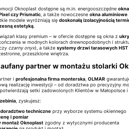
mocji Oknoplast dostępne są m.in. energooszczędne
okna
Pixel czy Prismatic
, a także nowoczesne
okna aluminiowe
tkie modele wyróżniają się
doskonałą izolacyjnością term
esną estetyką
.
związań klasy premium – w ofercie dostępne są okna z
ukr
kończenia w modnych kolorach drewnopodobnych i struktur
czy
czarny onyx
), a także
systemy drzwi tarasowych HST i
estronne, przeszklone wnętrza.
zaufany partner w montażu stolarki O
rtner i
profesjonalna firma monterska
,
OLMAR
gwarantuje
wą realizację inwestycji – od doradztwa po precyzyjny mon
otwierdzają setki zadowolonych Klientów w Małopolsce i 
zebinia
, zyskujesz:
 doradztwo techniczne
przy wyborze systemu okiennego
enę i pomiar
y montaż Oknoplast
zgodny z wytycznymi producenta
warancję
na produkt i montaż