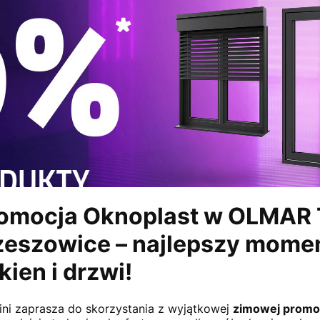
omocja Oknoplast w OLMAR T
eszowice – najlepszy momen
ien i drzwi!
ini zaprasza do skorzystania z wyjątkowej
zimowej promoc