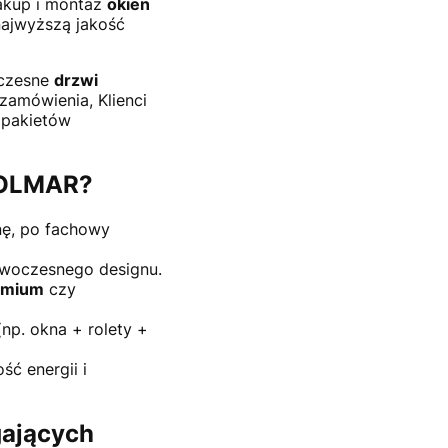
zakup i montaż
okien
 najwyższą jakość
oczesne
drzwi
zamówienia, Klienci
 pakietów
w OLMAR?
nę, po fachowy
nowoczesnego designu.
remium
czy
np. okna + rolety +
ść energii i
gających