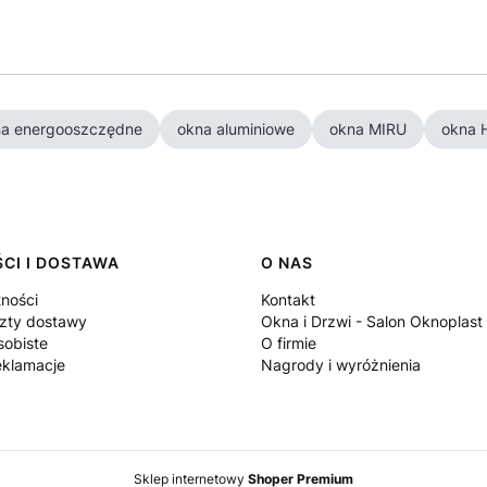
na energooszczędne
okna aluminiowe
okna MIRU
okna 
CI I DOSTAWA
O NAS
tności
Kontakt
szty dostawy
Okna i Drzwi - Salon Oknoplast
sobiste
O firmie
eklamacje
Nagrody i wyróżnienia
Sklep internetowy
Shoper Premium