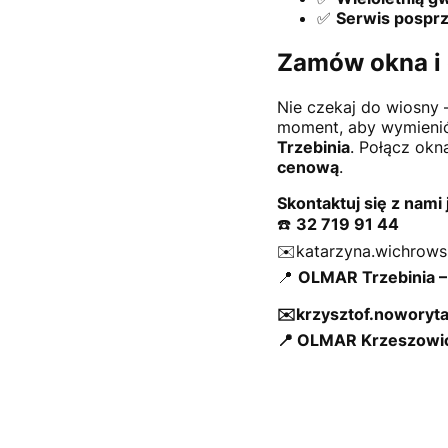
✅
Serwis posprz
Zamów okna i 
Nie czekaj do wiosny
moment, aby wymienić 
Trzebinia
. Połącz okn
cenową
.
Skontaktuj się z nami 
☎️
32 719 91 44
✉️katarzyna.wichrow
📍
OLMAR Trzebinia – 
✉️krzysztof.noworyt
📍
OLMAR Krzeszowice