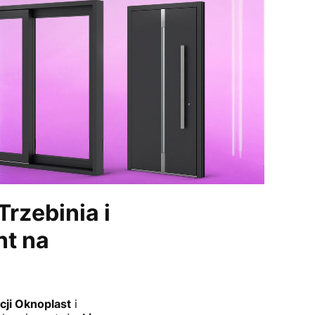
rzebinia i
t na
ji Oknoplast
i