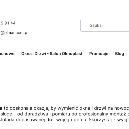
19 91 44
p@olmar.com.pl
achowe
Okna i Drzwi - Salon Oknoplast
Promocje
Blog
a
to doskonała okazja, by wymienić okna i drzwi na nowo
sługę – od doradztwa i pomiaru po profesjonalny montaż 
ć stolarki dopasowanej do Twojego domu. Skorzystaj z wy