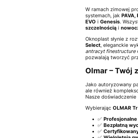
W ramach zimowej pro
systemach, jak
PAVA, 
EVO
i
Genesis
. Wszys
szczelnością
i
nowocz
Oknoplast słynie z ro
Select
, eleganckie wy
antracyt finestructure
pozwalają tworzyć prz
Olmar – Twój 
Jako autoryzowany pa
ale również komplekso
Nasze doświadczenie p
Wybierając
OLMAR Tr
✅
Profesjonalne
✅
Bezpłatną wyc
✅
Certyfikowan
✅
Wieloletnią g