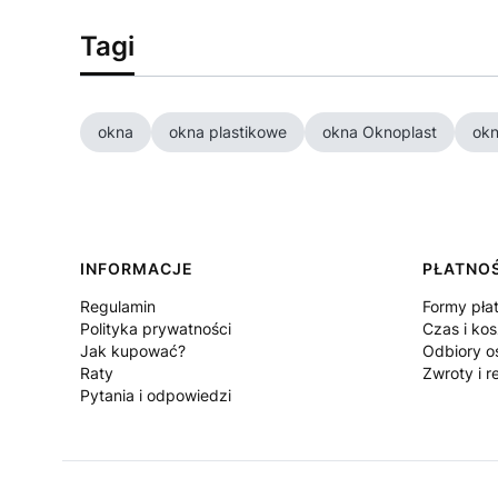
Tagi
okna
okna plastikowe
okna Oknoplast
ok
Linki w stopce
INFORMACJE
PŁATNOŚ
Regulamin
Formy pła
Polityka prywatności
Czas i ko
Jak kupować?
Odbiory o
Raty
Zwroty i r
Pytania i odpowiedzi