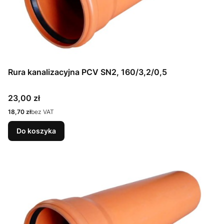
Rura kanalizacyjna PCV SN2, 160/3,2/0,5
Cena
23,00 zł
Cena
18,70 zł
bez VAT
Do koszyka