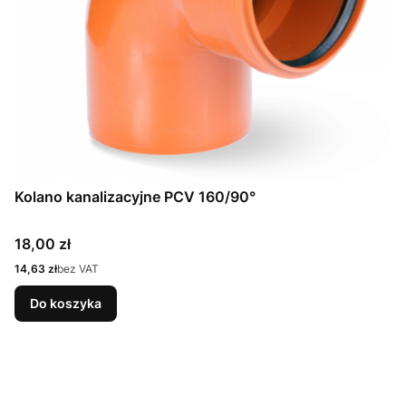
Kolano kanalizacyjne PCV 160/90°
Cena
18,00 zł
Cena
14,63 zł
bez VAT
Do koszyka