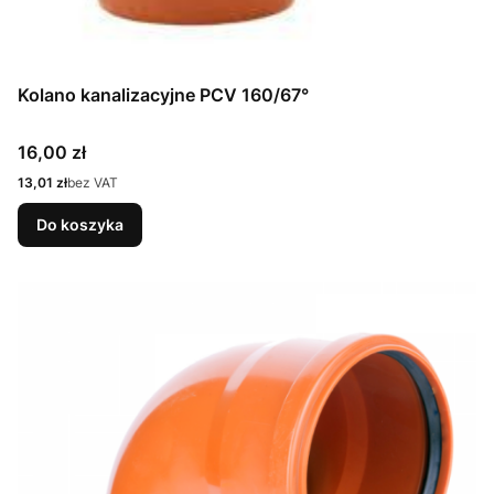
Kolano kanalizacyjne PCV 160/67°
Cena
16,00 zł
Cena
13,01 zł
bez VAT
Do koszyka