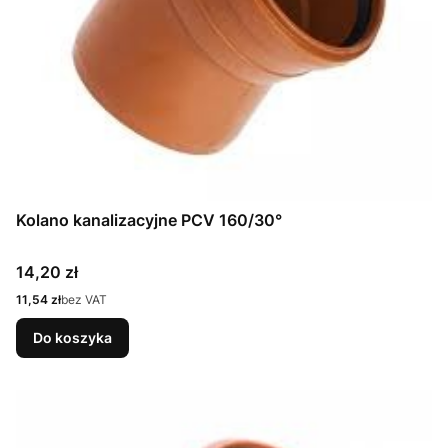
Kolano kanalizacyjne PCV 160/30°
Cena
14,20 zł
Cena
11,54 zł
bez VAT
Do koszyka