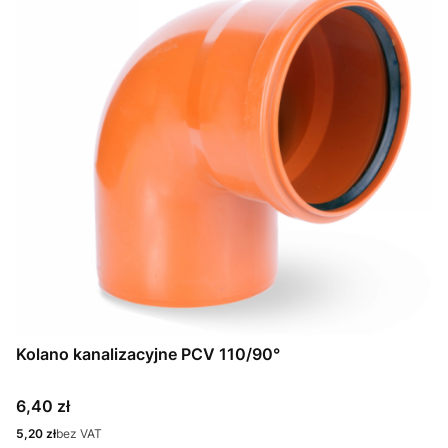
Kolano kanalizacyjne PCV 110/90°
Cena
6,40 zł
Cena
5,20 zł
bez VAT