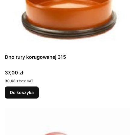
Dno rury korugowanej 315
Cena
37,00 zł
Cena
30,08 zł
bez VAT
Do koszyka