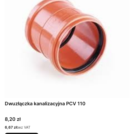
Dwuzłączka kanalizacyjna PCV 110
Cena
8,20 zł
Cena
6,67 zł
bez VAT