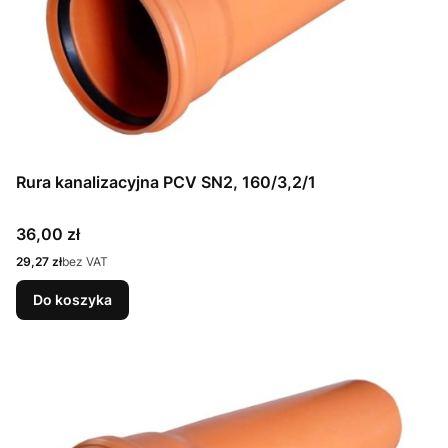
Rura kanalizacyjna PCV SN2, 160/3,2/1
Cena
36,00 zł
Cena
29,27 zł
bez VAT
Do koszyka