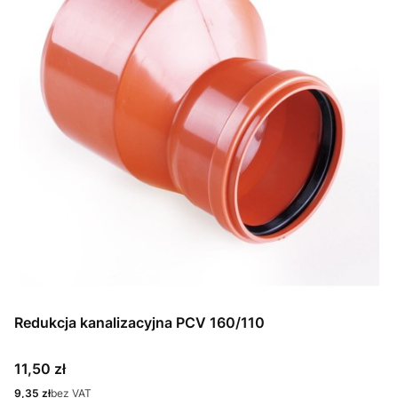
Redukcja kanalizacyjna PCV 160/110
Cena
11,50 zł
Cena
9,35 zł
bez VAT