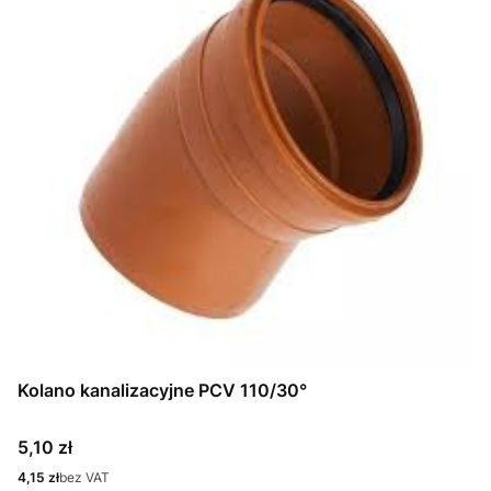
Kolano kanalizacyjne PCV 110/30°
Cena
5,10 zł
Cena
4,15 zł
bez VAT