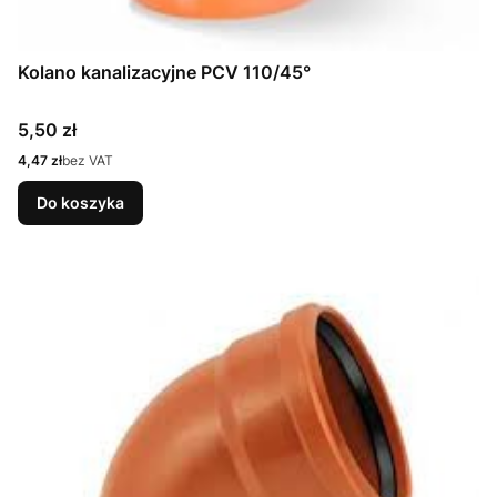
Kolano kanalizacyjne PCV 110/45°
Cena
5,50 zł
Cena
4,47 zł
bez VAT
Do koszyka