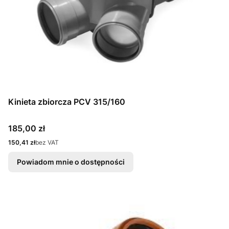
Kinieta zbiorcza PCV 315/160
Cena
185,00 zł
Cena
150,41 zł
bez VAT
Powiadom mnie o dostępności