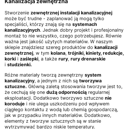
Kanalizacja zewnętrzna
Stworzenie
zewnętrznej instalacji kanalizacyjnej
może być trudne - zaplanować ją mogą tylko
specjaliści, którzy znają się na
systemach
kanalizacyjnych
. Jednak dobry projekt i profesjonalny
montaż to nie wszystko, czego potrzebujesz. Równie
ważna jest jakość użytych materiałów. W naszym
sklepie znajdziesz szereg produktów do
kanalizacji
zewnętrznej
, w tym
kolana
,
trójniki, kiniety, redukcje,
korki
i
zaślepki
, a także
rury
,
rury drenarskie
i
studzienki.
Różne materiały tworzą zewnętrzny
system
kanalizacyjny
, a jednym z nich są
tworzywa
sztuczne.
Główną zaletą stosowania tworzyw jest to,
że cechują się one
dużą odpornością
regularnej
eksploatacji. Dodatkowo tworzywo sztuczne
nie
koroduje
i nie ulega uszkodzeniu pod wpływem
ciągłego kontaktu z wodą lub chemią gospodarczą,
jak w przypadku innych materiałów. Dodatkowo,
elementy z tworzyw sztucznych są w stanie
wytrzymywać bardzo niskie temperatury.