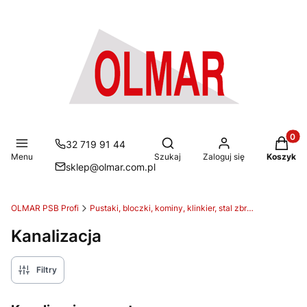
Produkt
Otwórz wyszukiwarkę
32 719 91 44
Menu
Szukaj
Zaloguj się
Koszyk
sklep@olmar.com.pl
OLMAR PSB Profi
Pustaki, bloczki, kominy, klinkier, stal zbrojeniowa, docieplenia
Kanalizacja
Filtry