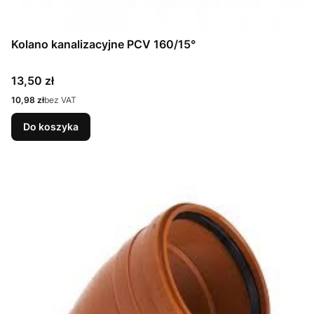
Kolano kanalizacyjne PCV 160/15°
Cena
13,50 zł
Cena
10,98 zł
bez VAT
Do koszyka