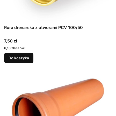
Rura drenarska z otworami PCV 100/50
Cena
7,50 zł
Cena
6,10 zł
bez VAT
Do koszyka