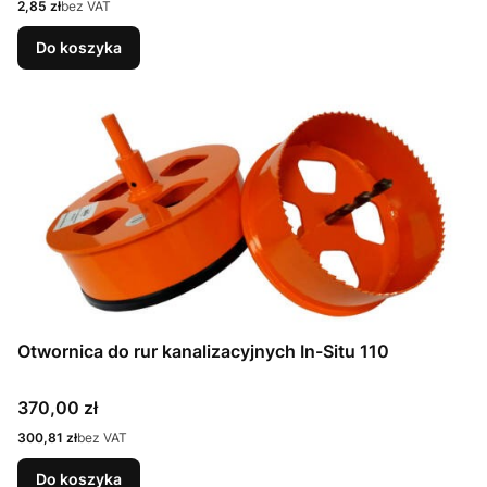
Cena
2,85 zł
bez VAT
Do koszyka
Otwornica do rur kanalizacyjnych In-Situ 110
Cena
370,00 zł
Cena
300,81 zł
bez VAT
Do koszyka