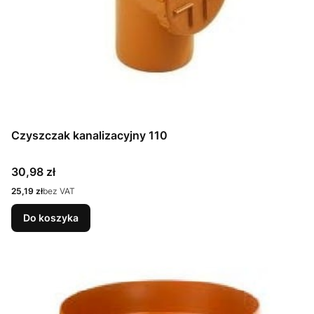
Czyszczak kanalizacyjny 110
Cena
30,98 zł
Cena
25,19 zł
bez VAT
Do koszyka