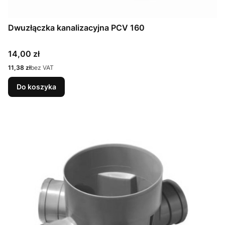
Dwuzłączka kanalizacyjna PCV 160
Cena
14,00 zł
Cena
11,38 zł
bez VAT
Do koszyka