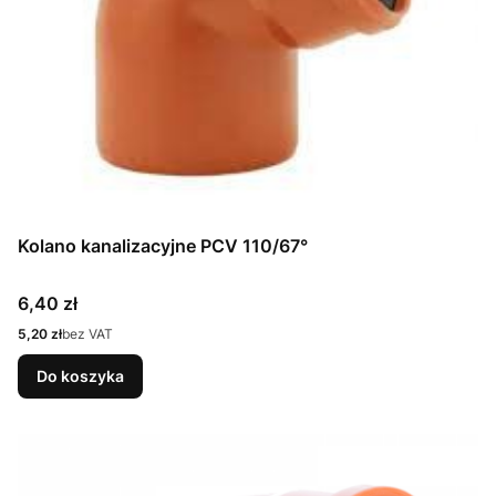
Kolano kanalizacyjne PCV 110/67°
Cena
6,40 zł
Cena
5,20 zł
bez VAT
Do koszyka