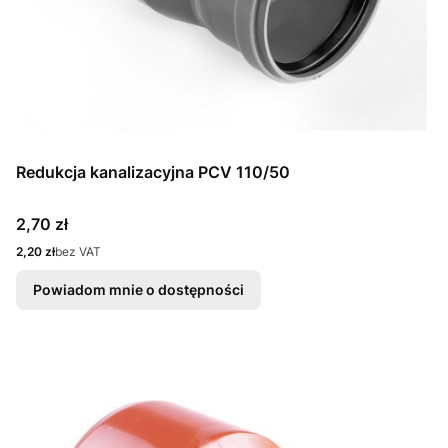
Redukcja kanalizacyjna PCV 110/50
Cena
2,70 zł
Cena
2,20 zł
bez VAT
Powiadom mnie o dostępności