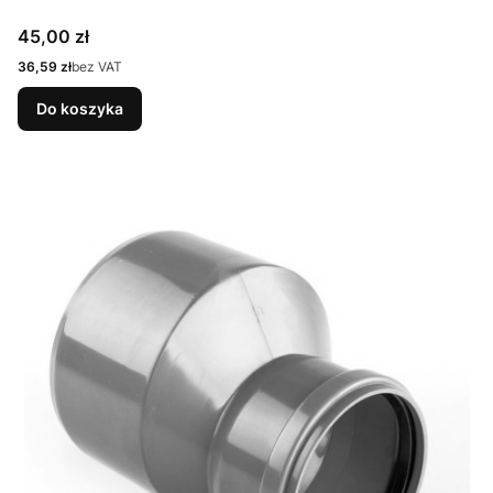
Cena
45,00 zł
Cena
36,59 zł
bez VAT
Do koszyka