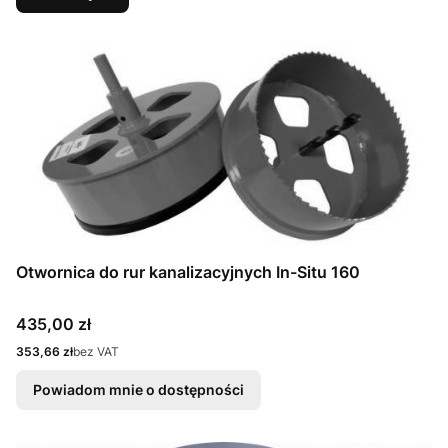
Otwornica do rur kanalizacyjnych In-Situ 160
Cena
435,00 zł
Cena
353,66 zł
bez VAT
Powiadom mnie o dostępności