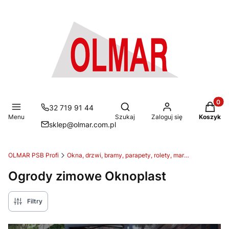
Produkt
Otwórz wyszukiwarkę
32 719 91 44
Menu
Szukaj
Zaloguj się
Koszyk
sklep@olmar.com.pl
OLMAR PSB Profi
Okna, drzwi, bramy, parapety, rolety, markizy
Ogrody zimowe Oknoplast
Filtry