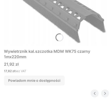
Wywietrznik kal.szczotka MDM WK75 czarny
1mx220mm
Cena
21,92 zł
Cena
17,82 zł
bez VAT
Powiadom mnie o dostępności