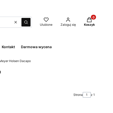
Produkty w kos
Wyczyść
Szukaj
Ulubione
Zaloguj się
Koszyk
Kontakt
Darmowa wycena
Meyer Holsen Dacapo
1
Strona
z 1