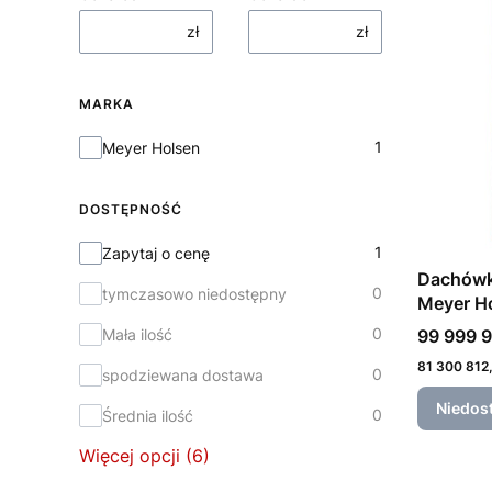
zł
zł
MARKA
Marka
1
Meyer Holsen
DOSTĘPNOŚĆ
Dostępność
1
Zapytaj o cenę
Dachówk
0
tymczasowo niedostępny
Meyer H
0
Cena
Mała ilość
99 999 9
Cena
81 300 812,
0
spodziewana dostawa
Niedos
0
Średnia ilość
Więcej opcji (6)