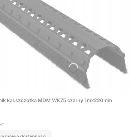
nik kal.szczotka MDM WK75 czarny 1mx220mm
VAT
m mnie o dostępności