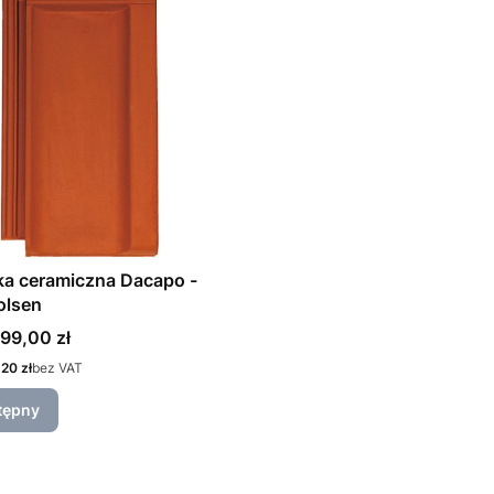
a ceramiczna Dacapo -
olsen
99,00 zł
20 zł
bez VAT
tępny