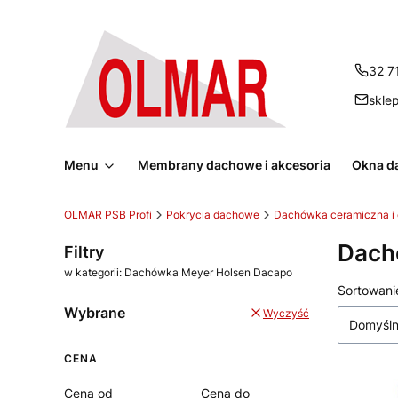
32 7
skle
Menu
Membrany dachowe i akcesoria
Okna d
OLMAR PSB Profi
Pokrycia dachowe
Dachówka ceramiczna i
Dach
Filtry
w kategorii: Dachówka Meyer Holsen Dacapo
Lista
Sortowani
Wybrane
Wyczyść
Domyśl
CENA
Cena od
Cena do