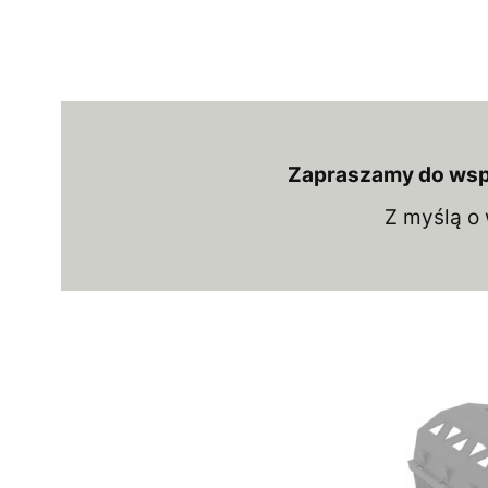
Zapraszamy do wspó
Z myślą o 