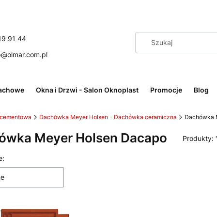
19 91 44
p@olmar.com.pl
achowe
Okna i Drzwi - Salon Oknoplast
Promocje
Blog
 cementowa
Dachówka Meyer Holsen - Dachówka ceramiczna
Dachówka 
ówka Meyer Holsen Dacapo
Produkty:
 produktów
e:
ne