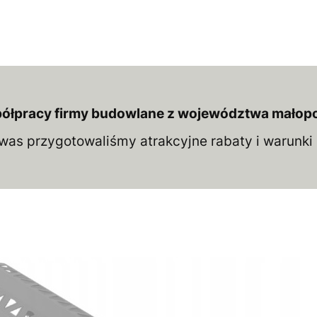
łpracy firmy budowlane z województwa małopols
was przygotowaliśmy atrakcyjne rabaty i warunk