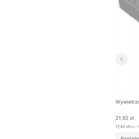
Wywietrz
Cena
21,92 zł
Cena
17,82 zł
bez 
Powiado