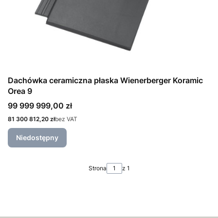
Dachówka ceramiczna płaska Wienerberger Koramic
Orea 9
Cena
99 999 999,00 zł
Cena
81 300 812,20 zł
bez VAT
Niedostępny
Strona
z 1