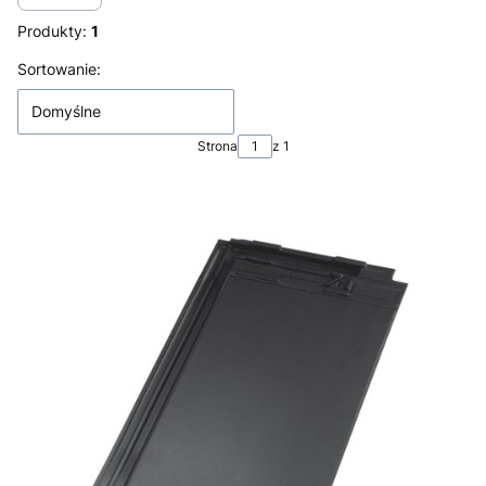
Produkty:
1
Lista produktów
Sortowanie:
Domyślne
Strona
z 1