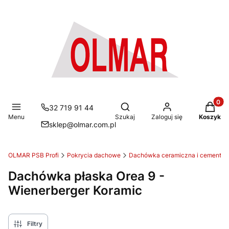
Produkt
Otwórz wyszukiwarkę
32 719 91 44
Menu
Szukaj
Zaloguj się
Koszyk
sklep@olmar.com.pl
OLMAR PSB Profi
Pokrycia dachowe
Dachówka ceramiczna i cemento
Dachówka płaska Orea 9 -
Wienerberger Koramic
Filtry