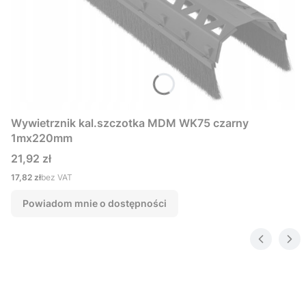
Wywietrznik kal.szczotka MDM WK75 czarny
1mx220mm
Cena
21,92 zł
Cena
17,82 zł
bez VAT
Powiadom mnie o dostępności