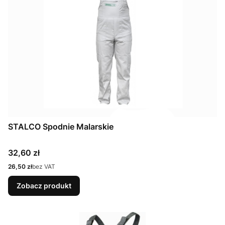
STALCO Spodnie Malarskie
Cena
32,60 zł
Cena
26,50 zł
bez VAT
Zobacz produkt