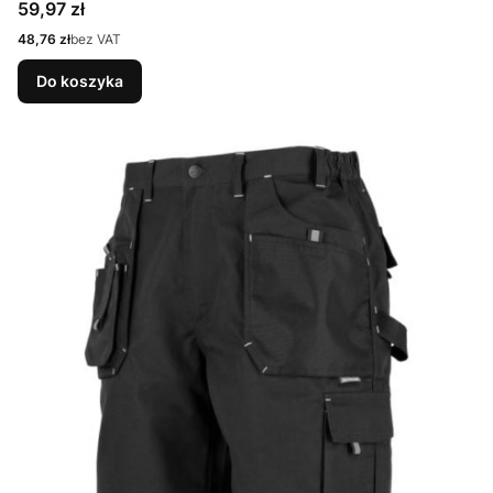
Cena
59,97 zł
Cena
48,76 zł
bez VAT
Do koszyka