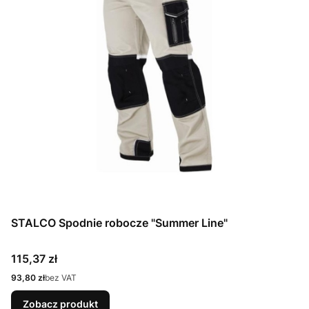
STALCO Spodnie robocze "Summer Line"
Cena
115,37 zł
Cena
93,80 zł
bez VAT
Zobacz produkt