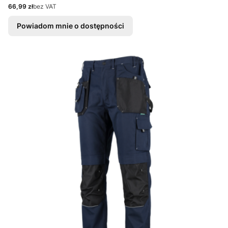
Cena
66,99 zł
bez VAT
Powiadom mnie o dostępności