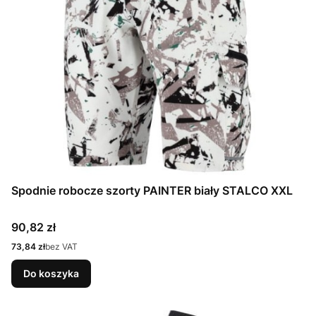
Spodnie robocze szorty PAINTER biały STALCO XXL
Cena
90,82 zł
Cena
73,84 zł
bez VAT
Do koszyka