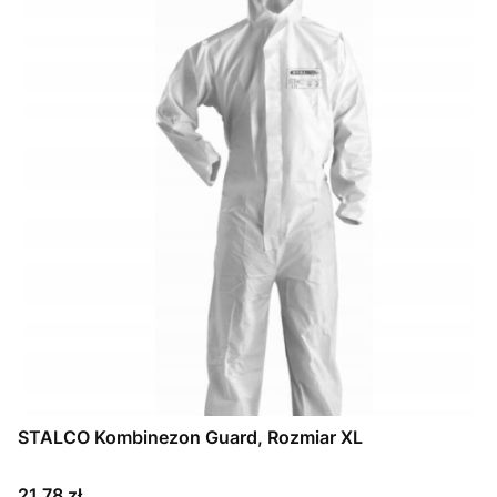
STALCO Kombinezon Guard, Rozmiar XL
Cena
21,78 zł