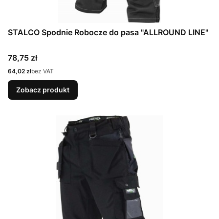
STALCO Spodnie Robocze do pasa "ALLROUND LINE"
Cena
78,75 zł
Cena
64,02 zł
bez VAT
Zobacz produkt