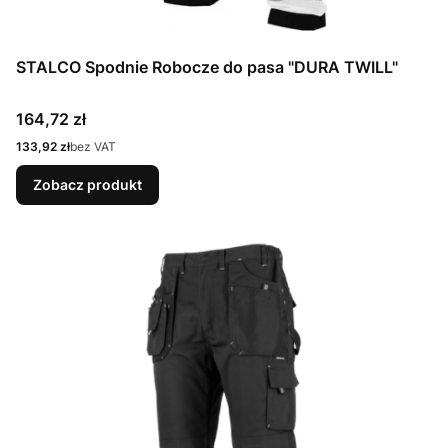
STALCO Spodnie Robocze do pasa "DURA TWILL"
Cena
164,72 zł
Cena
133,92 zł
bez VAT
Zobacz produkt