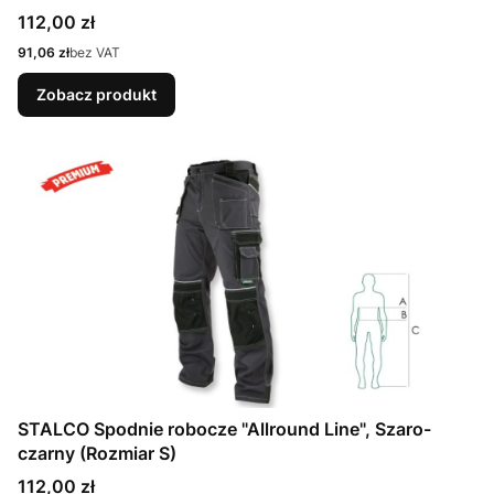
Cena
112,00 zł
Cena
91,06 zł
bez VAT
Zobacz produkt
STALCO Spodnie robocze "Allround Line", Szaro-
czarny (Rozmiar S)
Cena
112,00 zł