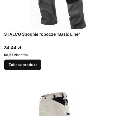
STALCO Spodnie robocze "Basic Line"
Cena
84,44 zł
Cena
68,65 zł
bez VAT
Zobacz produkt