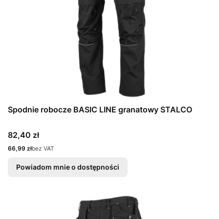
Spodnie robocze BASIC LINE granatowy STALCO
Cena
82,40 zł
Cena
66,99 zł
bez VAT
Powiadom mnie o dostępności