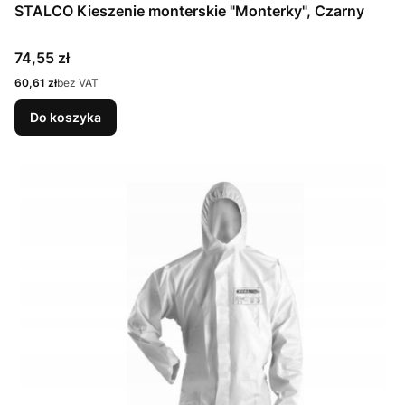
STALCO Kieszenie monterskie "Monterky", Czarny
Cena
74,55 zł
Cena
60,61 zł
bez VAT
Do koszyka