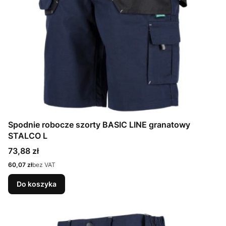
Spodnie robocze szorty BASIC LINE granatowy
STALCO L
Cena
73,88 zł
Cena
60,07 zł
bez VAT
Do koszyka