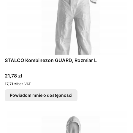
STALCO Kombinezon GUARD, Rozmiar L
Cena
21,78 zł
Cena
17,71 zł
bez VAT
Powiadom mnie o dostępności