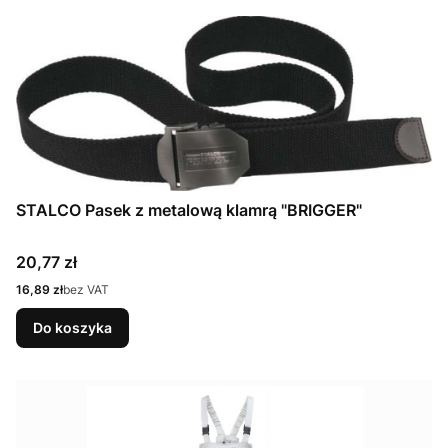
STALCO Pasek z metalową klamrą "BRIGGER"
Cena
20,77 zł
Cena
16,89 zł
bez VAT
Do koszyka