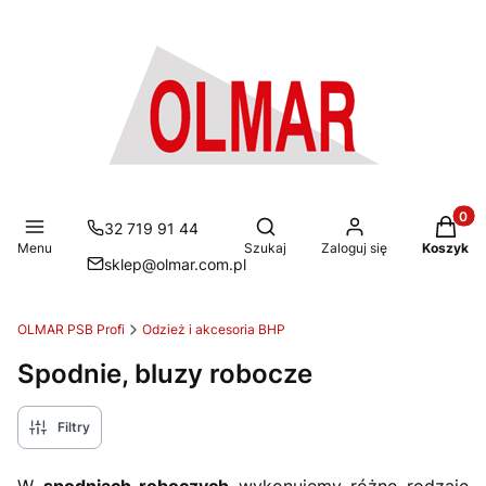
Produkt
Otwórz wyszukiwarkę
32 719 91 44
Menu
Szukaj
Zaloguj się
Koszyk
sklep@olmar.com.pl
OLMAR PSB Profi
Odzież i akcesoria BHP
Spodnie, bluzy robocze
Filtry