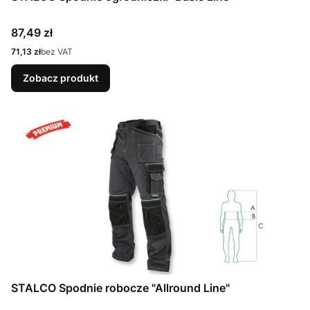
Cena
87,49 zł
Cena
71,13 zł
bez VAT
Zobacz produkt
STALCO Spodnie robocze "Allround Line"