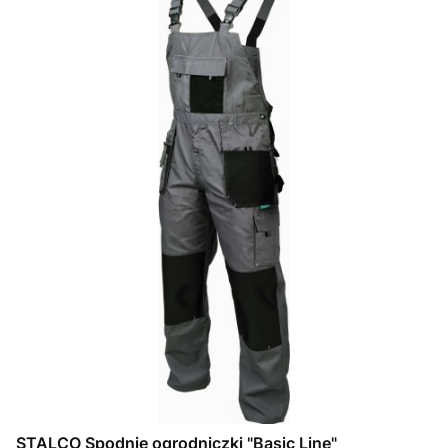
STALCO Spodnie ogrodniczki "Basic Line"