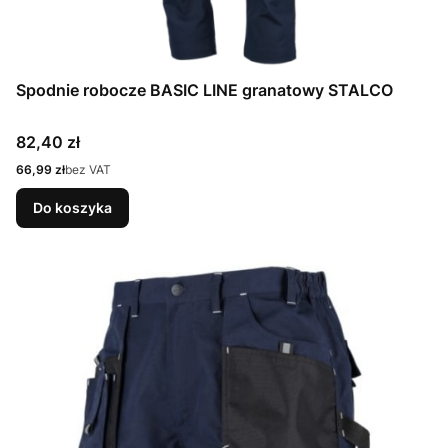
Spodnie robocze BASIC LINE granatowy STALCO
Cena
82,40 zł
Cena
66,99 zł
bez VAT
Do koszyka