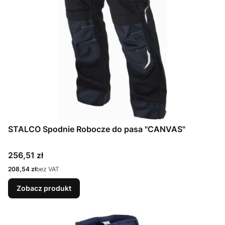
STALCO Spodnie Robocze do pasa "CANVAS"
Cena
256,51 zł
Cena
208,54 zł
bez VAT
Zobacz produkt