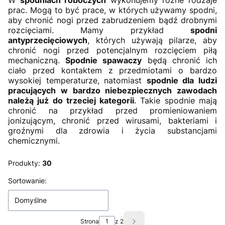
W
spodniach roboczych
wykonujemy różne rodzaje
prac. Mogą to być prace, w których używamy spodni,
aby chronić nogi przed zabrudzeniem bądź drobnymi
rozcięciami. Mamy przykład
spodni
antyprzecięciowych
, których używają pilarze, aby
chronić nogi przed potencjalnym rozcięciem piłą
mechaniczną.
Spodnie spawaczy
będą chronić ich
ciało przed kontaktem z przedmiotami o bardzo
wysokiej temperaturze, natomiast
spodnie dla ludzi
pracujących w bardzo niebezpiecznych zawodach
należą już do trzeciej kategorii
. Takie spodnie mają
chronić na przykład przed promieniowaniem
jonizującym, chronić przed wirusami, bakteriami i
groźnymi dla zdrowia i życia substancjami
chemicznymi.
Produkty:
30
Lista produktów
Sortowanie:
Domyślne
Strona
z 2