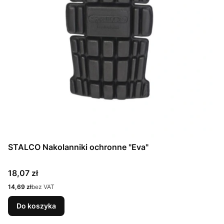
STALCO Nakolanniki ochronne "Eva"
Cena
18,07 zł
Cena
14,69 zł
bez VAT
Do koszyka