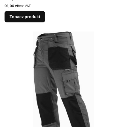
Cena
91,06 zł
bez VAT
Zobacz produkt