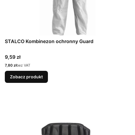
STALCO Kombinezon ochronny Guard
Cena
9,59 zł
Cena
7,80 zł
bez VAT
Zobacz produkt