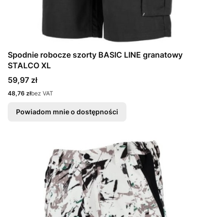
Spodnie robocze szorty BASIC LINE granatowy
STALCO XL
Cena
59,97 zł
Cena
48,76 zł
bez VAT
Powiadom mnie o dostępności