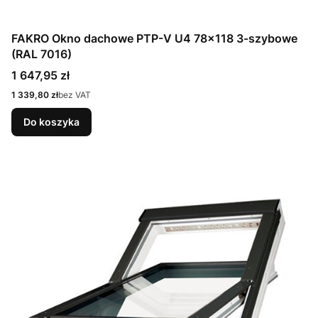
FAKRO Okno dachowe PTP-V U4 78x118 3-szybowe
(RAL 7016)
Cena
1 647,95 zł
Cena
1 339,80 zł
bez VAT
Do koszyka