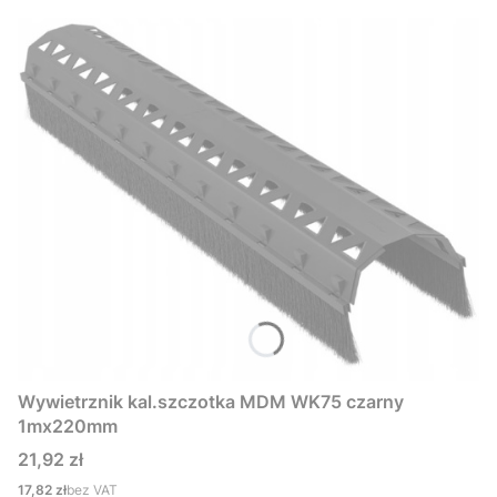
Wywietrznik kal.szczotka MDM WK75 czarny
1mx220mm
Cena
21,92 zł
Cena
17,82 zł
bez VAT