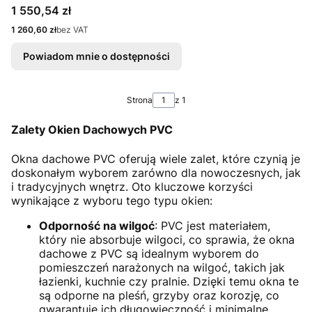
Cena
1 550,54 zł
Cena
1 260,60 zł
bez VAT
Powiadom mnie o dostępności
Strona
z 1
Zalety Okien Dachowych PVC
Okna dachowe PVC oferują wiele zalet, które czynią je
doskonałym wyborem zarówno dla nowoczesnych, jak
i tradycyjnych wnętrz. Oto kluczowe korzyści
wynikające z wyboru tego typu okien:
Odporność na wilgoć
: PVC jest materiałem,
który nie absorbuje wilgoci, co sprawia, że okna
dachowe z PVC są idealnym wyborem do
pomieszczeń narażonych na wilgoć, takich jak
łazienki, kuchnie czy pralnie. Dzięki temu okna te
są odporne na pleśń, grzyby oraz korozję, co
gwarantuje ich długowieczność i minimalne