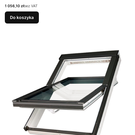
Cena
1 056,10 zł
bez VAT
Do koszyka