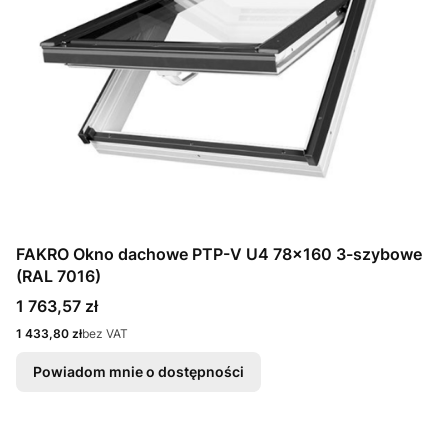
FAKRO Okno dachowe PTP-V U4 78x160 3-szybowe
(RAL 7016)
Cena
1 763,57 zł
Cena
1 433,80 zł
bez VAT
Powiadom mnie o dostępności