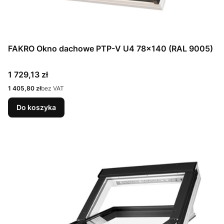
FAKRO Okno dachowe PTP-V U4 78x140 (RAL 9005)
Cena
1 729,13 zł
Cena
1 405,80 zł
bez VAT
Do koszyka