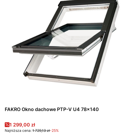
FAKRO Okno dachowe PTP-V U4 78x140
Cena promocyjna
1 299,00 zł
Najniższa cena:
1 729,13 zł
-25%