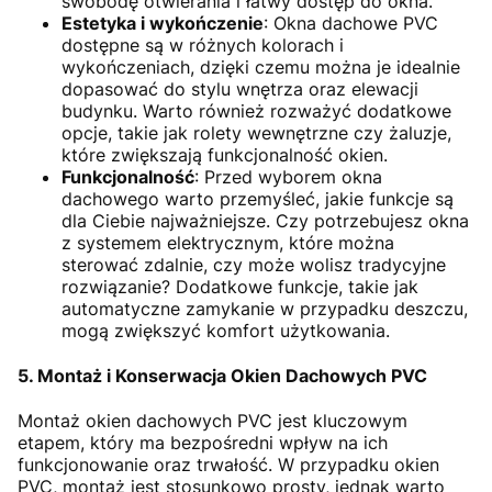
swobodę otwierania i łatwy dostęp do okna.
Estetyka i wykończenie
: Okna dachowe PVC
dostępne są w różnych kolorach i
wykończeniach, dzięki czemu można je idealnie
dopasować do stylu wnętrza oraz elewacji
budynku. Warto również rozważyć dodatkowe
opcje, takie jak rolety wewnętrzne czy żaluzje,
które zwiększają funkcjonalność okien.
Funkcjonalność
: Przed wyborem okna
dachowego warto przemyśleć, jakie funkcje są
dla Ciebie najważniejsze. Czy potrzebujesz okna
z systemem elektrycznym, które można
sterować zdalnie, czy może wolisz tradycyjne
rozwiązanie? Dodatkowe funkcje, takie jak
automatyczne zamykanie w przypadku deszczu,
mogą zwiększyć komfort użytkowania.
5. Montaż i Konserwacja Okien Dachowych PVC
Montaż okien dachowych PVC jest kluczowym
etapem, który ma bezpośredni wpływ na ich
funkcjonowanie oraz trwałość. W przypadku okien
PVC, montaż jest stosunkowo prosty, jednak warto