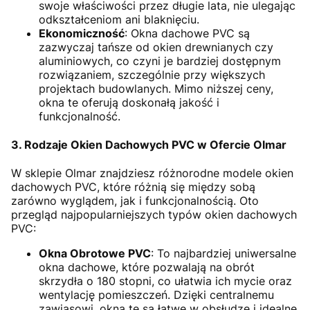
swoje właściwości przez długie lata, nie ulegając
odkształceniom ani blaknięciu.
Ekonomiczność
: Okna dachowe PVC są
zazwyczaj tańsze od okien drewnianych czy
aluminiowych, co czyni je bardziej dostępnym
rozwiązaniem, szczególnie przy większych
projektach budowlanych. Mimo niższej ceny,
okna te oferują doskonałą jakość i
funkcjonalność.
3. Rodzaje Okien Dachowych PVC w Ofercie Olmar
W sklepie Olmar znajdziesz różnorodne modele okien
dachowych PVC, które różnią się między sobą
zarówno wyglądem, jak i funkcjonalnością. Oto
przegląd najpopularniejszych typów okien dachowych
PVC:
Okna Obrotowe PVC
: To najbardziej uniwersalne
okna dachowe, które pozwalają na obrót
skrzydła o 180 stopni, co ułatwia ich mycie oraz
wentylację pomieszczeń. Dzięki centralnemu
zawiasowi, okna te są łatwe w obsłudze i idealne