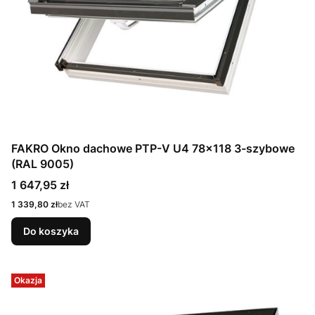
FAKRO Okno dachowe PTP-V U4 78x118 3-szybowe
(RAL 9005)
Cena
1 647,95 zł
Cena
1 339,80 zł
bez VAT
Do koszyka
Okazja