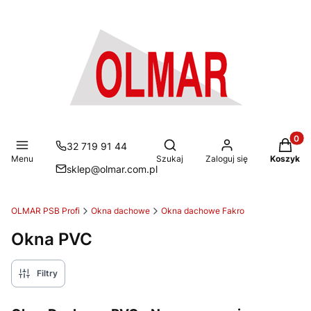
Produkt
Otwórz wyszukiwarkę
32 719 91 44
Menu
Szukaj
Zaloguj się
Koszyk
sklep@olmar.com.pl
OLMAR PSB Profi
Okna dachowe
Okna dachowe Fakro
Okna PVC
Filtry