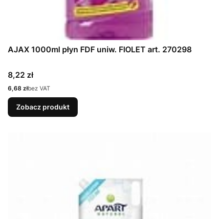
AJAX 1000ml płyn FDF uniw. FIOLET art. 270298
Cena
8,22 zł
Cena
6,68 zł
bez VAT
Zobacz produkt