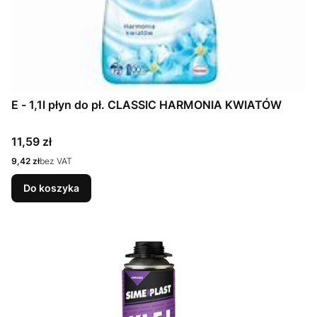
E - 1,1l płyn do pł. CLASSIC HARMONIA KWIATÓW
Cena
11,59 zł
Cena
9,42 zł
bez VAT
Do koszyka