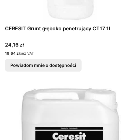
CERESIT Grunt głęboko penetrujący CT17 1l
Cena
24,16 zł
Cena
19,64 zł
bez VAT
Powiadom mnie o dostępności