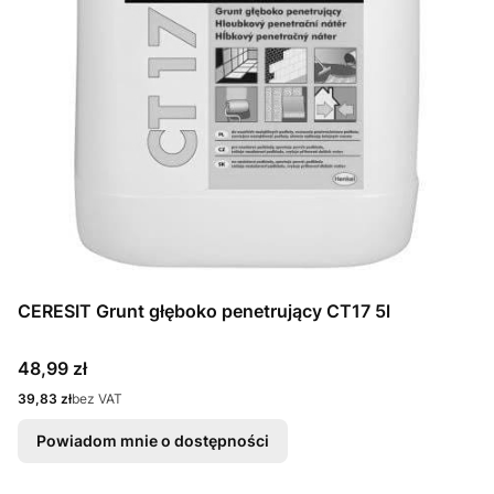
CERESIT Grunt głęboko penetrujący CT17 5l
Cena
48,99 zł
Cena
39,83 zł
bez VAT
Powiadom mnie o dostępności