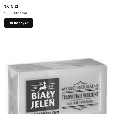
Cena
17,19 zł
Cena
13,98 zł
bez VAT
Do koszyka