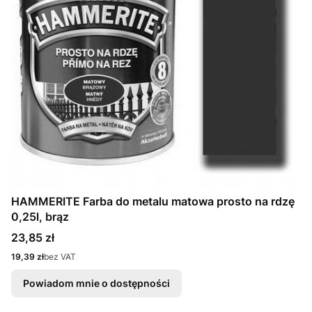
HAMMERITE Farba do metalu matowa prosto na rdzę
0,25l, brąz
Cena
23,85 zł
Cena
19,39 zł
bez VAT
Powiadom mnie o dostępności