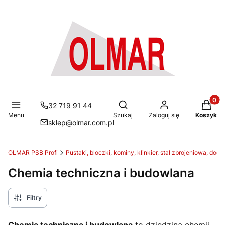
Produkt
Otwórz wyszukiwarkę
32 719 91 44
Menu
Szukaj
Zaloguj się
Koszyk
sklep@olmar.com.pl
OLMAR PSB Profi
Pustaki, bloczki, kominy, klinkier, stal zbrojeniowa, doci
Chemia techniczna i budowlana
Filtry