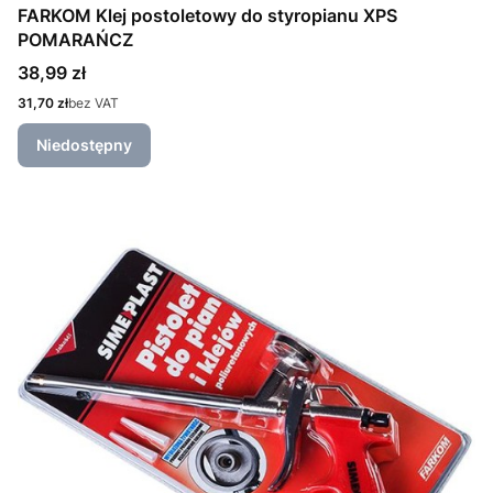
FARKOM Klej postoletowy do styropianu XPS
POMARAŃCZ
Cena
38,99 zł
Cena
31,70 zł
bez VAT
Niedostępny