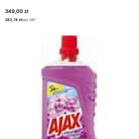
Cena
349,00 zł
Cena
283,74 zł
bez VAT