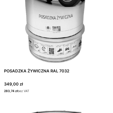
POSADZKA ŻYWICZNA RAL 7032
Cena
349,00 zł
Cena
283,74 zł
bez VAT