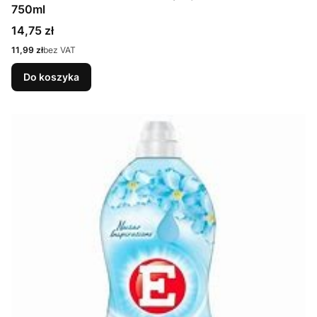
750ml
Cena
14,75 zł
Cena
11,99 zł
bez VAT
Do koszyka