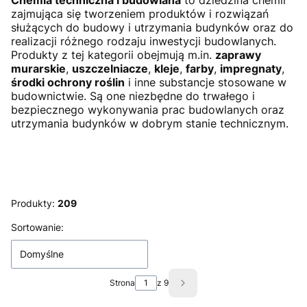
Chemia techniczna i budowlana
to dziedzina chemii
zajmująca się tworzeniem produktów i rozwiązań
służących do budowy i utrzymania budynków oraz do
realizacji różnego rodzaju inwestycji budowlanych.
Produkty z tej kategorii obejmują m.in.
zaprawy
murarskie
,
uszczelniacze
,
kleje
,
farby
,
impregnaty
,
środki ochrony roślin
i inne substancje stosowane w
budownictwie. Są one niezbędne do trwałego i
bezpiecznego wykonywania prac budowlanych oraz
utrzymania budynków w dobrym stanie technicznym.
Produkty:
209
Lista produktów
Sortowanie:
Domyślne
Strona
z 9
Następne produkty