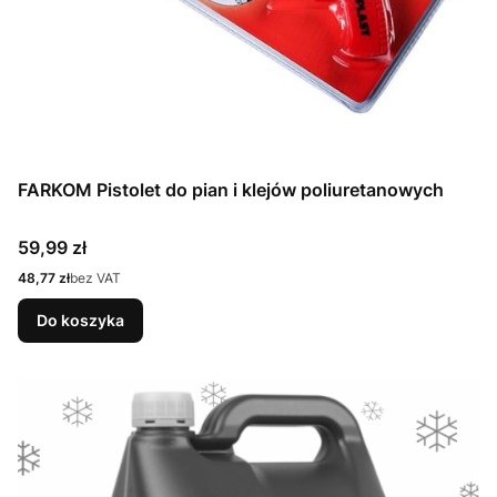
FARKOM Pistolet do pian i klejów poliuretanowych
Cena
59,99 zł
Cena
48,77 zł
bez VAT
Do koszyka