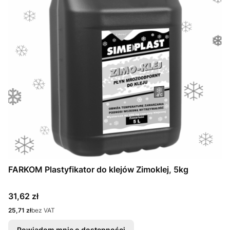
FARKOM Plastyfikator do klejów Zimoklej, 5kg
Cena
31,62 zł
Cena
25,71 zł
bez VAT
Powiadom mnie o dostępności