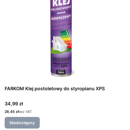
FARKOM Klej postoletowy do styropianu XPS
Cena
34,99 zł
Cena
28,45 zł
bez VAT
Niedostępny