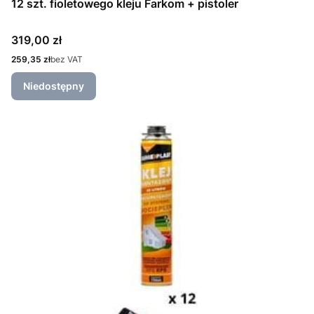
12 szt. fioletowego kleju Farkom + pistoler
Cena
319,00 zł
Cena
259,35 zł
bez VAT
Niedostępny