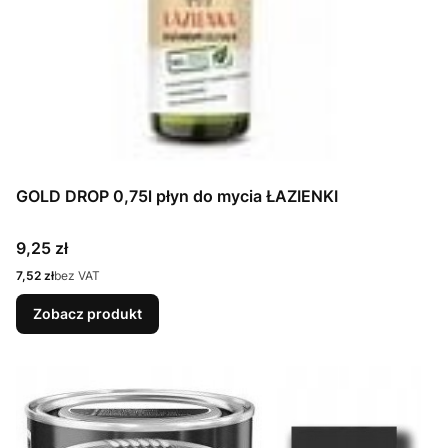
GOLD DROP 0,75l płyn do mycia ŁAZIENKI
Cena
9,25 zł
Cena
7,52 zł
bez VAT
Zobacz produkt