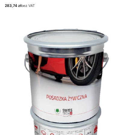
Cena
283,74 zł
bez VAT