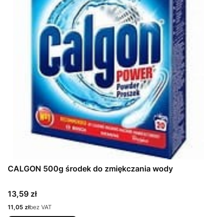
CALGON 500g środek do zmiękczania wody
Cena
13,59 zł
Cena
11,05 zł
bez VAT