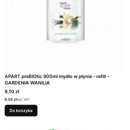
APART preBIOtic 900ml mydło w płynie - refill -
GARDENIA WANILIA
Cena
8,10 zł
Cena
6,59 zł
bez VAT
Do koszyka