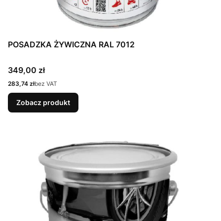
POSADZKA ŻYWICZNA RAL 7012
Cena
349,00 zł
Cena
283,74 zł
bez VAT
Zobacz produkt