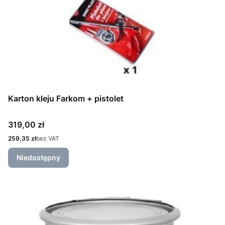
Karton kleju Farkom + pistolet
Cena
319,00 zł
Cena
259,35 zł
bez VAT
Niedostępny