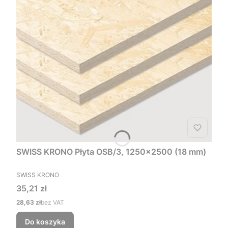
SWISS KRONO Płyta OSB/3, 1250x2500 (18 mm)
PRODUCENT
SWISS KRONO
Cena
35,21 zł
Cena
28,63 zł
bez VAT
Do koszyka