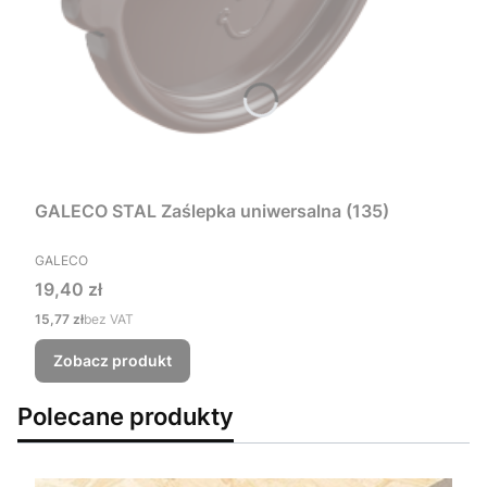
GALECO STAL Zaślepka uniwersalna (135)
PRODUCENT
GALECO
Cena
19,40 zł
Cena
15,77 zł
bez VAT
Zobacz produkt
Polecane produkty