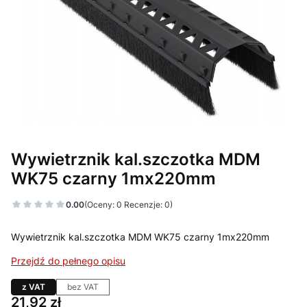
Wywietrznik kal.szczotka MDM
WK75 czarny 1mx220mm
0.00
(Oceny: 0 Recenzje: 0)
Wywietrznik kal.szczotka MDM WK75 czarny 1mx220mm
Przejdź do pełnego opisu
z VAT
bez VAT
Cena
21,92 zł