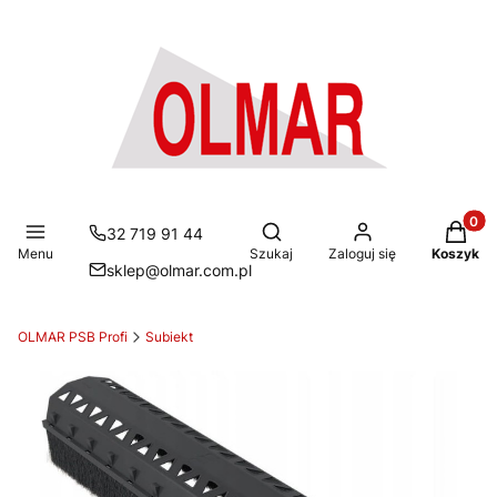
Produkt
Otwórz wyszukiwarkę
32 719 91 44
Menu
Szukaj
Zaloguj się
Koszyk
sklep@olmar.com.pl
OLMAR PSB Profi
Subiekt