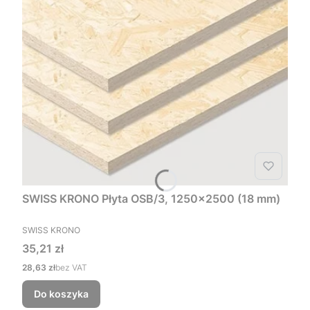
SWISS KRONO Płyta OSB/3, 1250x2500 (18 mm)
PRODUCENT
SWISS KRONO
Cena
35,21 zł
Cena
28,63 zł
bez VAT
Do koszyka