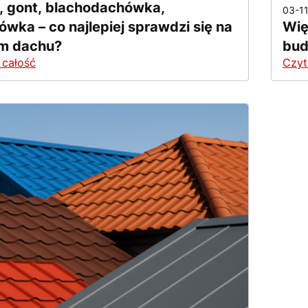
, gont, blachodachówka,
03-1
wka – co najlepiej sprawdzi się na
Wię
m dachu?
bud
 całość
Czyt