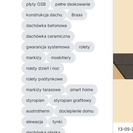
płyty OSB
pełne deskowanie
konstrukcja dachu
Braas
dachówka betonowa
dachówka ceramiczna
gwarancja systemowa
rolety
markizy
moskitiery
rolety dzień i noc
rolety podtynkowe
markizy tarasowe
smart home
styropian
styropian grafitowy
austrotherm
docieplenie domu
elewacja
tynki
13-05-
dachówka płaska