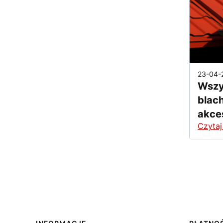
23-04-
Wszy
blac
akce
Czytaj