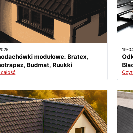
2025
19-0
hodachówki modułowe: Bratex,
Odk
hotrapez, Budmat, Ruukki
Bla
 całość
Czyt