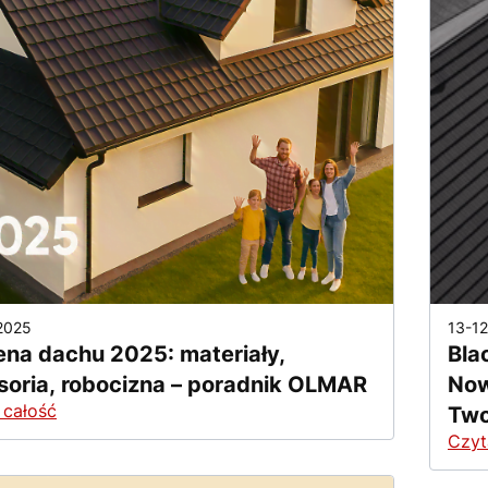
2025
13-1
na dachu 2025: materiały,
Bla
soria, robocizna – poradnik OLMAR
Now
 całość
Two
Czyt