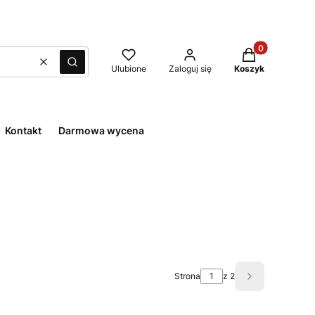
Produkty w kos
Wyczyść
Szukaj
Ulubione
Zaloguj się
Koszyk
Kontakt
Darmowa wycena
Strona
z 2
Następne wpi