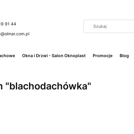
19 91 44
p@olmar.com.pl
achowe
Okna i Drzwi - Salon Oknoplast
Promocje
Blog
m "blachodachówka"