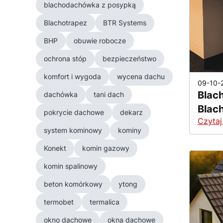
blachodachówka z posypką
Blachotrapez
BTR Systems
BHP
obuwie robocze
ochrona stóp
bezpieczeństwo
komfort i wygoda
wycena dachu
09-10-
Blac
dachówka
tani dach
Blac
pokrycie dachowe
dekarz
Czytaj
system kominowy
kominy
Konekt
komin gazowy
komin spalinowy
beton komórkowy
ytong
termobet
termalica
okno dachowe
okna dachowe