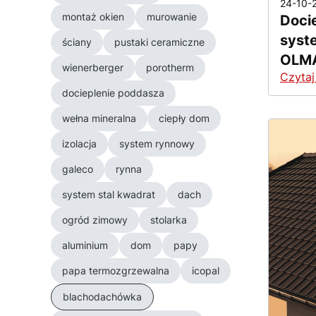
24-10-
montaż okien
murowanie
Doci
syst
ściany
pustaki ceramiczne
OLMA
wienerberger
porotherm
Czytaj
docieplenie poddasza
wełna mineralna
ciepły dom
izolacja
system rynnowy
galeco
rynna
system stal kwadrat
dach
ogród zimowy
stolarka
aluminium
dom
papy
papa termozgrzewalna
icopal
blachodachówka