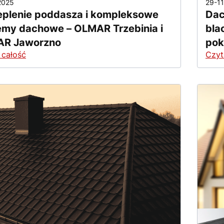
2025
29-1
eplenie poddasza i kompleksowe
Dac
emy dachowe – OLMAR Trzebinia i
bla
R Jaworzno
pok
 całość
Czyt