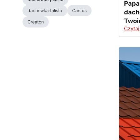
Papa
dachówka falista
Cantus
dachó
Twoi
Creaton
Czytaj