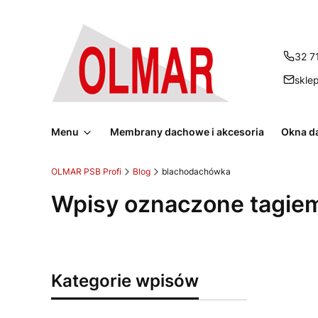
32 7
skle
Menu
Membrany dachowe i akcesoria
Okna d
OLMAR PSB Profi
Blog
blachodachówka
Wpisy oznaczone tagie
Kategorie wpisów