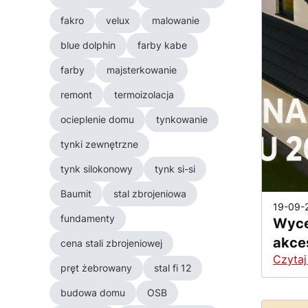
fakro
velux
malowanie
blue dolphin
farby kabe
farby
majsterkowanie
remont
termoizolacja
ocieplenie domu
tynkowanie
tynki zewnętrzne
tynk silokonowy
tynk si-si
Baumit
stal zbrojeniowa
19-09-
fundamenty
Wyce
akce
cena stali zbrojeniowej
Czytaj
pręt żebrowany
stal fi 12
budowa domu
OSB