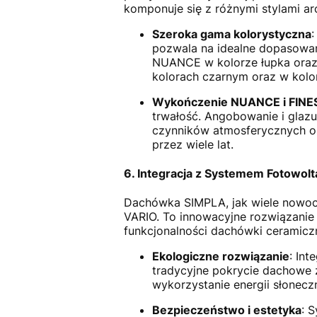
komponuje się z różnymi stylami ar
Szeroka gama kolorystyczna
:
pozwala na idealne dopasowani
NUANCE w kolorze łupka oraz
kolorach czarnym oraz w kolor
Wykończenie NUANCE i FINE
trwałość. Angobowanie i glaz
czynników atmosferycznych or
przez wiele lat.
6. Integracja z Systemem Fotowol
Dachówka SIMPLA, jak wiele nowo
VARIO. To innowacyjne rozwiązanie 
funkcjonalności dachówki ceramiczn
Ekologiczne rozwiązanie
: In
tradycyjne pokrycie dachowe 
wykorzystanie energii słonecz
Bezpieczeństwo i estetyka
: 