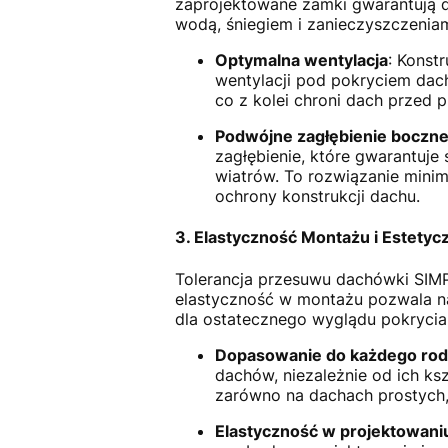
zaprojektowane zamki gwarantują do
wodą, śniegiem i zanieczyszczeniam
Optymalna wentylacja
: Konst
wentylacji pod pokryciem dac
co z kolei chroni dach przed p
Podwójne zagłębienie boczn
zagłębienie, które gwarantuj
wiatrów. To rozwiązanie minim
ochrony konstrukcji dachu.
3. Elastyczność Montażu i Estety
Tolerancja przesuwu dachówki SIMP
elastyczność w montażu pozwala n
dla ostatecznego wyglądu pokrycia
Dopasowanie do każdego rod
dachów, niezależnie od ich ks
zarówno na dachach prostych, 
Elastyczność w projektowani