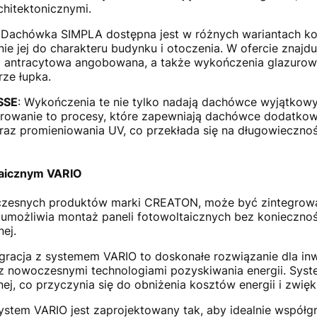
chitektonicznymi.
 Dachówka SIMPLA dostępna jest w różnych wariantach ko
e jej do charakteru budynku i otoczenia. W ofercie znajdu
 antracytowa angobowana, a także wykończenia glazurow
ze łupka.
SSE
: Wykończenia te nie tylko nadają dachówce wyjątkowy 
urowanie to procesy, które zapewniają dachówce dodatkow
az promieniowania UV, co przekłada się na długowiecznoś
taicznym VARIO
czesnych produktów marki CREATON, może być zintegrow
umożliwia montaż paneli fotowoltaicznych bez konieczności
ej.
tegracja z systemem VARIO to doskonałe rozwiązanie dla in
z nowoczesnymi technologiami pozyskiwania energii. Sys
nej, co przyczynia się do obniżenia kosztów energii i zwię
System VARIO jest zaprojektowany tak, aby idealnie współ