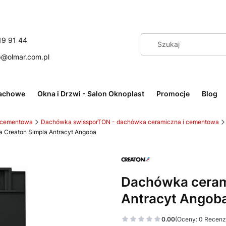
19 91 44
p@olmar.com.pl
achowe
Okna i Drzwi - Salon Oknoplast
Promocje
Blog
 cementowa
Dachówka swissporTON - dachówka ceramiczna i cementowa
 Creaton Simpla Antracyt Angoba
Dachówka ceram
Antracyt Angob
0.00
(Oceny: 0 Recenzj