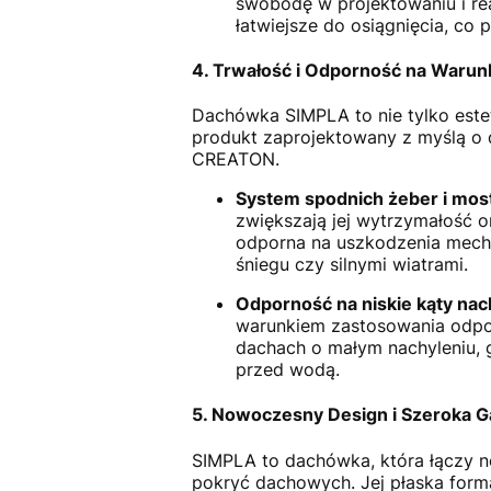
swobodę w projektowaniu i rea
łatwiejsze do osiągnięcia, co 
4. Trwałość i Odporność na Warun
Dachówka SIMPLA to nie tylko estet
produkt zaprojektowany z myślą o 
CREATON.
System spodnich żeber i mo
zwiększają jej wytrzymałość o
odporna na uszkodzenia mecha
śniegu czy silnymi wiatrami.
Odporność na niskie kąty nac
warunkiem zastosowania odpo
dachach o małym nachyleniu, 
przed wodą.
5. Nowoczesny Design i Szeroka 
SIMPLA to dachówka, która łączy n
pokryć dachowych. Jej płaska form