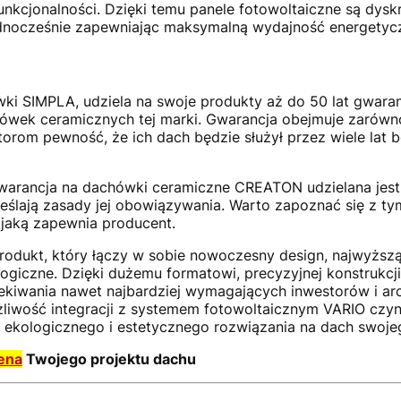
funkcjonalności. Dzięki temu panele fotowoltaiczne są dysk
ednocześnie zapewniając maksymalną wydajność energetyc
 SIMPLA, udziela na swoje produkty aż do 50 lat gwaranc
chówek ceramicznych tej marki. Gwarancja obejmuje zarówno 
torom pewność, że ich dach będzie służył przez wiele lat
warancja na dachówki ceramiczne CREATON udzielana jes
reślają zasady jej obowiązywania. Warto zapoznać się z ty
jaką zapewnia producent.
dukt, który łączy w sobie nowoczesny design, najwyższą
giczne. Dzięki dużemu formatowi, precyzyjnej konstrukcji
ekiwania nawet najbardziej wymagających inwestorów i arc
liwość integracji z systemem fotowoltaicznym VARIO czyn
 ekologicznego i estetycznego rozwiązania na dach swoj
ena
Twojego projektu dachu