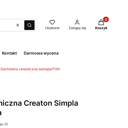
Produkty w kos
Wyczyść
Szukaj
Ulubione
Zaloguj się
Koszyk
Kontakt
Darmowa wycena
Dachówka ceramiczna swissporTON
iczna Creaton Simpla
a
e: 0)