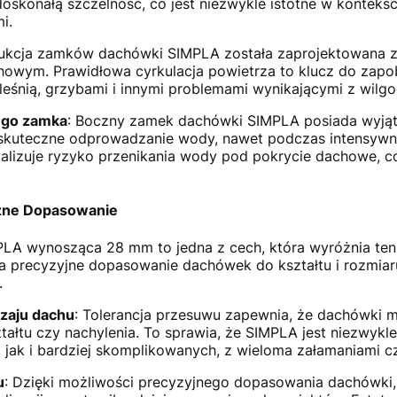
skonałą szczelność, co jest niezwykle istotne w kontekśc
i.
rukcja zamków dachówki SIMPLA została zaprojektowana z
howym. Prawidłowa cyrkulacja powietrza to klucz do zapo
leśnią, grzybami i innymi problemami wynikającymi z wilgo
ego zamka
: Boczny zamek dachówki SIMPLA posiada wyją
e skuteczne odprowadzanie wody, nawet podczas intensyw
alizuje ryzyko przenikania wody pod pokrycie dachowe, co
czne Dopasowanie
LA wynosząca 28 mm to jedna z cech, która wyróżnia ten p
a precyzyjne dopasowanie dachówek do kształtu i rozmia
.
zaju dachu
: Tolerancja przesuwu zapewnia, że dachówki
ztałtu czy nachylenia. To sprawia, że SIMPLA jest niezwyk
jak i bardziej skomplikowanych, z wieloma załamaniami cz
u
: Dzięki możliwości precyzyjnego dopasowania dachówki, 