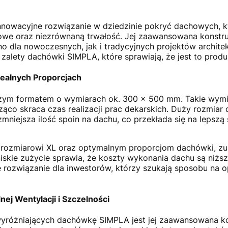
nowacyjne rozwiązanie w dziedzinie pokryć dachowych, k
owe oraz niezrównaną trwałość. Jej zaawansowana konstru
 dla nowoczesnych, jak i tradycyjnych projektów architek
alety dachówki SIMPLA, które sprawiają, że jest to produ
ealnych Proporcjach
ym formatem o wymiarach ok. 300 x 500 mm. Takie wymia
ąco skraca czas realizacji prac dekarskich. Duży rozmiar 
 zmniejsza ilość spoin na dachu, co przekłada się na lepszą
i rozmiarowi XL oraz optymalnym proporcjom dachówki, z
k niskie zużycie sprawia, że koszty wykonania dachu są niż
lne rozwiązanie dla inwestorów, którzy szukają sposobu na 
nej Wentylacji i Szczelności
różniających dachówkę SIMPLA jest jej zaawansowana ko