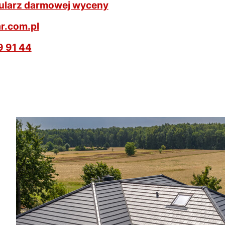
ularz darmowej wyceny
r.com.pl
9 91 44