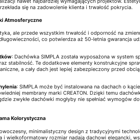
lizacji nawet najbardziej wymagających projektów. Estet
przekłada się na zadowolenie klienta i trwałość pokrycia.
ki Atmosferyczne
yka, ale przede wszystkim trwałość i odporność na zmien
długowieczności, co potwierdza aż 50-letnia gwarancja ud
stków
: Dachówka SIMPLA została wyposażona w system spo
raz stabilność. Te dodatkowe elementy konstrukcyjne spraw
niczne, a cały dach jest lepiej zabezpieczony przed obci
hylenia
: SIMPLA może być instalowana na dachach o kącie 
wiedniej membrany marki CREATON. Dzięki temu dachówka
gdzie zwykłe dachówki mogłyby nie spełniać wymogów dot
Gama Kolorystyczna
owoczesny, minimalistyczny design z tradycyjnymi technol
a i wielkoformatowy rozmiar nadają dachowi elegancki, w