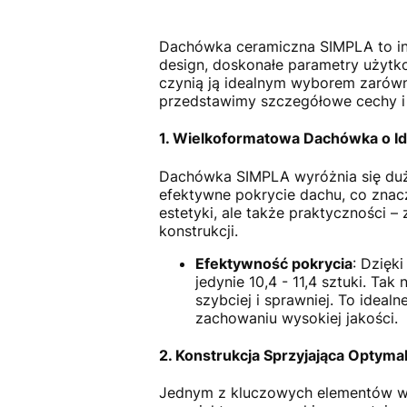
Dachówka ceramiczna SIMPLA to in
design, doskonałe parametry użytk
czynią ją idealnym wyborem zarówno
przedstawimy szczegółowe cechy i z
1. Wielkoformatowa Dachówka o Id
Dachówka SIMPLA wyróżnia się duż
efektywne pokrycie dachu, co znacz
estetyki, ale także praktyczności –
konstrukcji.
Efektywność pokrycia
: Dzięk
jedynie 10,4 - 11,4 sztuki. Ta
szybciej i sprawniej. To idea
zachowaniu wysokiej jakości.
2. Konstrukcja Sprzyjająca Optymal
Jednym z kluczowych elementów wy