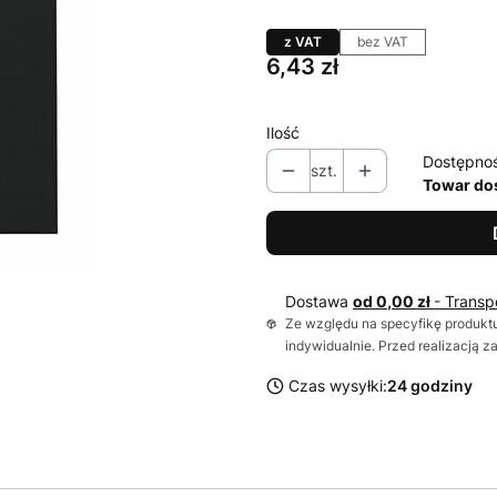
z VAT
bez VAT
Cena
6,43 zł
Ilość
Dostępno
szt.
Towar do
Dostawa
od 0,00 zł
- Transp
Ze względu na specyfikę produktu
indywidualnie. Przed realizacją 
Czas wysyłki:
24 godziny