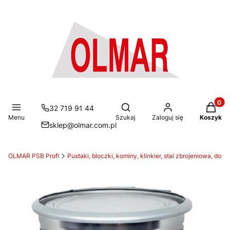
Produkt
Otwórz wyszukiwarkę
32 719 91 44
Menu
Szukaj
Zaloguj się
Koszyk
sklep@olmar.com.pl
OLMAR PSB Profi
Pustaki, bloczki, kominy, klinkier, stal zbrojeniowa, doci