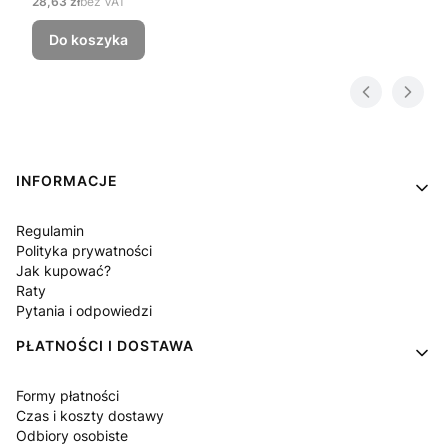
Cena
28,63 zł
bez VAT
Do koszyka
Linki w stopce
INFORMACJE
Regulamin
Polityka prywatności
Jak kupować?
Raty
Pytania i odpowiedzi
PŁATNOŚCI I DOSTAWA
Formy płatności
Czas i koszty dostawy
Odbiory osobiste