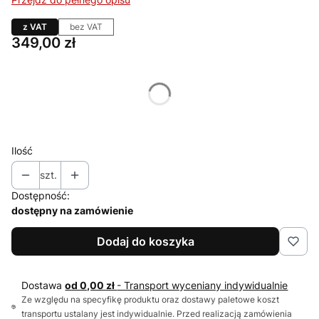
z VAT
bez VAT
Cena
349,00 zł
Wybierz wariant produktu:
Poszczególne warianty mogą różnić się ceną
Ilość
szt.
Dostępność:
dostępny na zamówienie
Dodaj do koszyka
Dostawa
od 0,00 zł
- Transport wyceniany indywidualnie
Ze względu na specyfikę produktu oraz dostawy paletowe koszt
transportu ustalany jest indywidualnie. Przed realizacją zamówienia