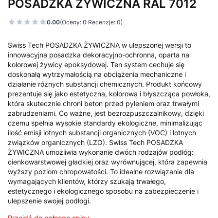
POSADZKA ŻYWICZNA RAL 7012
0.00
(Oceny: 0 Recenzje: 0)
Swiss Tech POSADZKA ŻYWICZNA w ulepszonej wersji to
innowacyjna posadzka dekoracyjno-ochronna, oparta na
kolorowej żywicy epoksydowej. Ten system cechuje się
doskonałą wytrzymałością na obciążenia mechaniczne i
działanie różnych substancji chemicznych. Produkt końcowy
prezentuje się jako estetyczna, kolorowa i błyszcząca powłoka,
która skutecznie chroni beton przed pyleniem oraz trwałymi
zabrudzeniami. Co ważne, jest bezrozpuszczalnikowy, dzięki
czemu spełnia wysokie standardy ekologiczne, minimalizując
ilość emisji lotnych substancji organicznych (VOC) i lotnych
związków organicznych (LZO). Swiss Tech POSADZKA
ŻYWICZNA umożliwia wykonanie dwóch rodzajów podłóg:
cienkowarstwowej gładkiej oraz wyrównującej, która zapewnia
wyższy poziom chropowatości. To idealne rozwiązanie dla
wymagających klientów, którzy szukają trwałego,
estetycznego i ekologicznego sposobu na zabezpieczenie i
ulepszenie swojej podłogi.
Przejdź do pełnego opisu