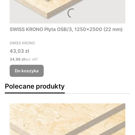
SWISS KRONO Płyta OSB/3, 1250x2500 (22 mm)
PRODUCENT
SWISS KRONO
Cena
43,03 zł
Cena
34,98 zł
bez VAT
Do koszyka
Polecane produkty