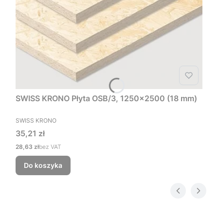
SWISS KRONO Płyta OSB/3, 1250x2500 (18 mm)
PRODUCENT
SWISS KRONO
Cena
35,21 zł
Cena
28,63 zł
bez VAT
Do koszyka