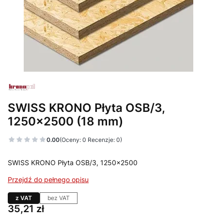
SWISS KRONO Płyta OSB/3,
1250x2500 (18 mm)
0.00
(Oceny: 0 Recenzje: 0)
SWISS KRONO Płyta OSB/3, 1250x2500
Przejdź do pełnego opisu
z VAT
bez VAT
Cena
35,21 zł