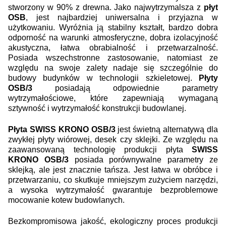
stworzony w 90% z drewna. Jako najwytrzymalsza z
płyt
OSB
, jest najbardziej uniwersalna i przyjazna w
użytkowaniu. Wyróżnia ją stabilny kształt, bardzo dobra
odporność na warunki atmosferyczne, dobra izolacyjność
akustyczna, łatwa obrabialność i przetwarzalność.
Posiada wszechstronne zastosowanie, natomiast ze
względu na swoje zalety nadaje się szczególnie do
budowy budynków w technologii szkieletowej.
Płyty
OSB/3
posiadają odpowiednie parametry
wytrzymałościowe, które zapewniają wymaganą
sztywność i wytrzymałość konstrukcji budowlanej.
Płyta SWISS KRONO OSB/3
jest świetną alternatywą dla
zwykłej płyty wiórowej, desek czy sklejki. Ze względu na
zaawansowaną technologię produkcji płyta
SWISS
KRONO OSB/3
posiada porównywalne parametry ze
sklejką, ale jest znacznie tańsza. Jest łatwa w obróbce i
przetwarzaniu, co skutkuje mniejszym zużyciem narzędzi,
a wysoka wytrzymałość gwarantuje bezproblemowe
mocowanie kotew budowlanych.
Bezkompromisowa jakość, ekologiczny proces produkcji