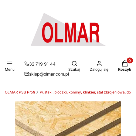
Produkt
Otwórz wyszukiwarkę
32 719 91 44
Menu
Szukaj
Zaloguj się
Koszyk
sklep@olmar.com.pl
OLMAR PSB Profi
Pustaki, bloczki, kominy, klinkier, stal zbrojeniowa, doci