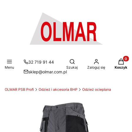
Produkt
Otwórz wyszukiwarkę
32 719 91 44
Menu
Szukaj
Zaloguj się
Koszyk
sklep@olmar.com.pl
OLMAR PSB Profi
Odzież i akcesoria BHP
Odzież ocieplana