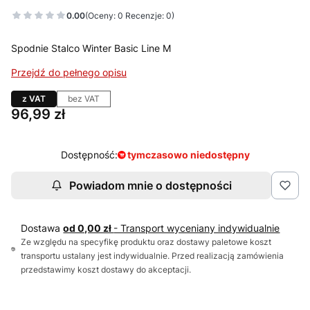
0.00
(Oceny: 0 Recenzje: 0)
Spodnie Stalco Winter Basic Line M
Przejdź do pełnego opisu
z VAT
bez VAT
Cena
96,99 zł
Dostępność:
tymczasowo niedostępny
Powiadom mnie o dostępności
Dostawa
od 0,00 zł
- Transport wyceniany indywidualnie
Ze względu na specyfikę produktu oraz dostawy paletowe koszt
transportu ustalany jest indywidualnie. Przed realizacją zamówienia
przedstawimy koszt dostawy do akceptacji.