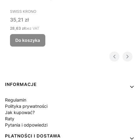
PRODUCENT
SWISS KRONO
Cena
35,21 zł
Cena
28,63 zł
bez VAT
Do koszyka
Linki w stopce
INFORMACJE
Regulamin
Polityka prywatności
Jak kupować?
Raty
Pytania i odpowiedzi
PŁATNOŚCI I DOSTAWA