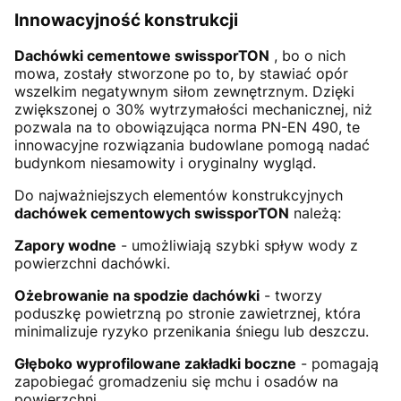
Innowacyjność konstrukcji
Dachówki cementowe
swissporTON
, bo o nich
mowa, zostały stworzone po to, by stawiać opór
wszelkim negatywnym siłom zewnętrznym. Dzięki
zwiększonej o 30% wytrzymałości mechanicznej, niż
pozwala na to obowiązująca norma PN-EN 490, te
innowacyjne rozwiązania budowlane pomogą nadać
budynkom niesamowity i oryginalny wygląd.
Do najważniejszych elementów konstrukcyjnych
dachówek cementowych
swissporTON
należą:
Zapory wodne
- umożliwiają szybki spływ wody z
powierzchni dachówki.
Ożebrowanie na spodzie dachówki
- tworzy
poduszkę powietrzną po stronie zawietrznej, która
minimalizuje ryzyko przenikania śniegu lub deszczu.
Głęboko wyprofilowane zakładki boczne
- pomagają
zapobiegać gromadzeniu się mchu i osadów na
powierzchni.