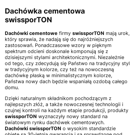
Dachówka cementowa
swissporTON
Dachówki cementowe
firmy
swissporTON
mają urok,
który sprawia, że nadają się do najróżniejszych
zastosowań. Ponadczasowe wzory w pięknym
spektrum odcieni doskonale komponują się z
dzisiejszymi stylami architektonicznymi. Niezależnie
od tego, czy zdecydują się Państwo na tradycyjny styl
w tradycyjnym kolorze, czy też na nowoczesną
dachówkę płaską w minimalistycznym kolorze,
Państwa nowy dach będzie wspaniałą ozdobą całego
domu.
Dzięki naturalnym składnikom pochodzącym z
najlepszych złóż, a także nowoczesnej technologii i
czujnej kontroli na każdym etapie produkcji, produkty
swissporTON
wyznaczyły nowy standard na
światowym rynku dachówek cementowych.
Dachówki
swissporTON
o wysokim standardzie
objęte są 30-letnią gwarancją i są sprawdzone pod