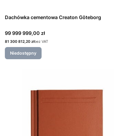
Dachówka cementowa Creaton Göteborg
Cena
99 999 999,00 zł
Cena
81 300 812,20 zł
bez VAT
Niedostępny