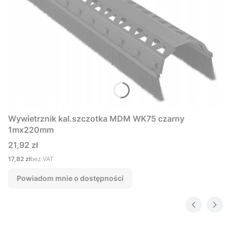
Wywietrznik kal.szczotka MDM WK75 czarny
1mx220mm
Cena
21,92 zł
Cena
17,82 zł
bez VAT
Powiadom mnie o dostępności