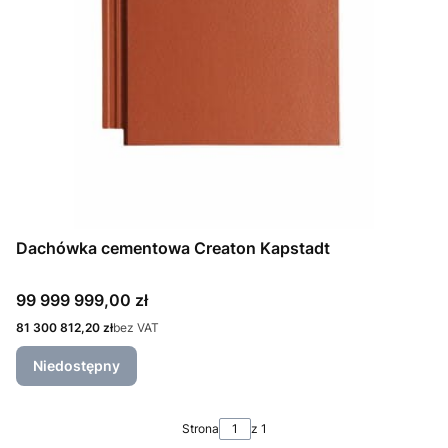
Dachówka cementowa Creaton Kapstadt
Cena
99 999 999,00 zł
Cena
81 300 812,20 zł
bez VAT
Niedostępny
Strona
z 1