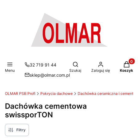
Produkt
Otwórz wyszukiwarkę
32 719 91 44
Menu
Szukaj
Zaloguj się
Koszyk
sklep@olmar.com.pl
OLMAR PSB Profi
Pokrycia dachowe
Dachówka ceramiczna i cemento
Dachówka cementowa
swissporTON
Filtry